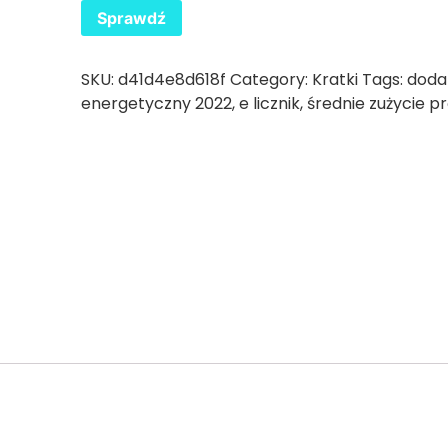
Sprawdź
SKU:
d41d4e8d618f
Category:
Kratki
Tags:
doda
energetyczny 2022
,
e licznik
,
średnie zużycie p