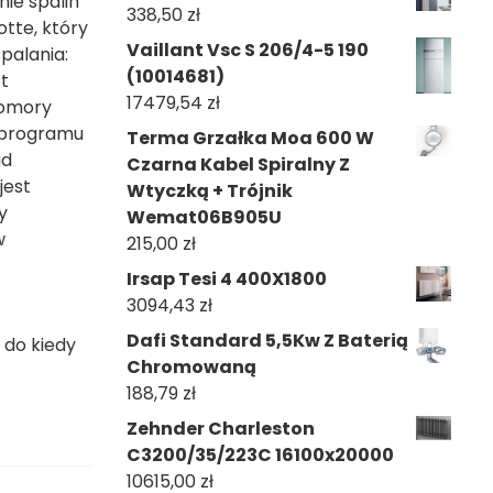
ie spalin
338,50
zł
tte, który
Vaillant Vsc S 206/4-5 190
palania:
(10014681)
t
17479,54
zł
komory
 programu
Terma Grzałka Moa 600 W
ad
Czarna Kabel Spiralny Z
jest
Wtyczką + Trójnik
y
Wemat06B905U
w
215,00
zł
Irsap Tesi 4 400X1800
3094,43
zł
Dafi Standard 5,5Kw Z Baterią
 do kiedy
Chromowaną
188,79
zł
Zehnder Charleston
C3200/35/223C 16100x20000
10615,00
zł