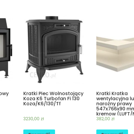
kowy
Kratki Piec Wolnostojący
Kratki Kratka
Koza K6 Turbofan Fi 130
wentylacyjna lu
Koza/K6/130/Tf
narożny prawy
547x766x90 mm
kremow (LUFT/
3230,00
zł
382,00
zł