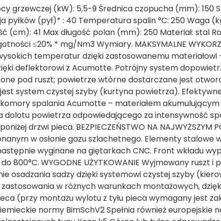
cy grzewczej (kW): 5,5-9 Średnica czopucha (mm): 150
sja pyłków (pył)* : 40 Temperatura spalin °C: 250 Waga (kg
 (cm): 41 Max długość polan (mm): 250 Materiał: stal Ro
wilgotności ≤20% * mg/Nm3 Wymiary. MAKSYMALNE WYKOR
e wysokich temperatur dzięki zastosowanemu materiałowi 
ięki deflektorowi z Acumotte. Potrójny system dopowietr
one pod ruszt; powietrze wtórne dostarczane jest otwor
est system czystej szyby (kurtyna powietrza). Efektywne 
u komory spalania Acumotte – materiałem akumulującym 
 dolotu powietrza odpowiedającego za intensywność spa
 poniżej drzwi pieca. BEZPIECZEŃSTWO NA NAJWYŻSZYM 
onanym w osłonie gazu szlachetnego. Elementy stalowe 
astępnie wyginane na giętarkach CNC. Front wkładu wy
 do 800°C. WYGODNE UŻYTKOWANIE Wyjmowany ruszt i po
nie osadzania sadzy dzięki systemowi czystej szyby (kier
ć zastosowania w różnych warunkach montażowych, dzięk
pieca (przy montażu wylotu z tyłu pieca wymagany jest za
 niemieckie normy BimSchV2 Spełnia również europejskie 