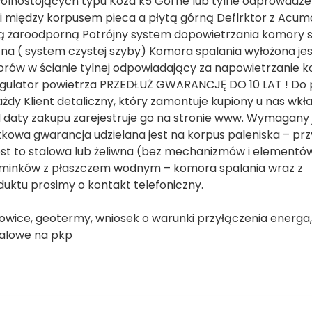
lnostojących typu Koza k5 Górne lub tylne odprowadzen
i między korpusem pieca a płytą górną Deflrktor z Acumo
ybą żaroodporną Potrójny system dopowietrzania komory s
na ( system czystej szyby) Komora spalania wyłożona jes
ów w ścianie tylnej odpowiadający za napowietrzanie 
Regulator powietrza PRZEDŁUŻ GWARANCJĘ DO 10 LAT ! Do
ażdy Klient detaliczny, który zamontuje kupiony u nas wkł
d daty zakupu zarejestruje go na stronie www. Wymagany 
kowa gwarancja udzielana jest na korpus paleniska – prz
est to stalowa lub żeliwna (bez mechanizmów i elementó
ominków z płaszczem wodnym – komora spalania wraz z
ktu prosimy o kontakt telefoniczny.
owice, geotermy, wniosek o warunki przyłączenia energa,
ialowe na pkp