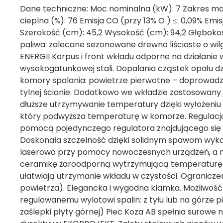
Dane techniczne: Moc nominalna (kW): 7 Zakres mo
cieplna (%): 76 Emisja CO (przy 13% O ) ≤: 0,09% Emi
Szerokość (cm): 45,2 Wysokość (cm): 94,2 Głębokość
paliwa: zalecane sezonowane drewno liściaste o 
ENERGII Korpus i front wkładu odporne na działani
wysokogatunkowej stali. Dopalania cząstek opału dz
komory spalania: powietrze pierwotne – doprowadz
tylnej ścianie. Dodatkowo we wkładzie zastosowany j
dłuższe utrzymywanie temperatury dzięki wyłożeni
który podwyższa temperaturę w komorze. Regulacja
pomocą pojedynczego regulatora znajdującego się
Doskonała szczelność dzięki solidnym spawom wyk
laserowo przy pomocy nowoczesnych urządzeń, a n
ceramikę żaroodporną wytrzymującą temperaturę
ułatwiają utrzymanie wkładu w czystości. Ogranicze
powietrza). Elegancka i wygodna klamka. Możliwoś
regulowanemu wylotowi spalin: z tyłu lub na górze 
zaślepki płyty górnej) Piec Koza AB spełnia surowe