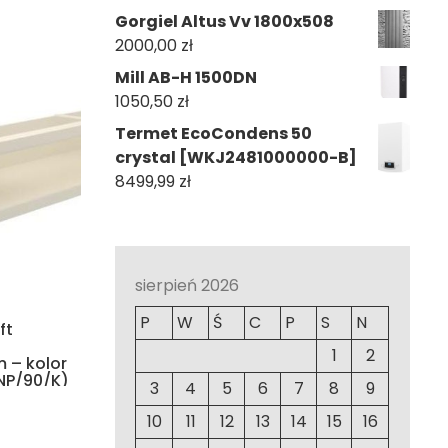
Gorgiel Altus Vv 1800x508
2000,00
zł
Mill AB-H 1500DN
1050,50
zł
Termet EcoCondens 50
crystal [WKJ2481000000-B]
8499,99
zł
sierpień 2026
P
W
Ś
C
P
S
N
ft
1
2
 – kolor
NP/90/K)
3
4
5
6
7
8
9
10
11
12
13
14
15
16