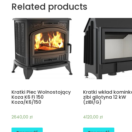
Related products
Kratki Piec Wolnostojący
Kratki wkład komin
Koza K6 Fi 150
zibi gilotyna 12 kW
Koza/K6/150
(zIBI/G)
2640,00
zł
4120,00
zł