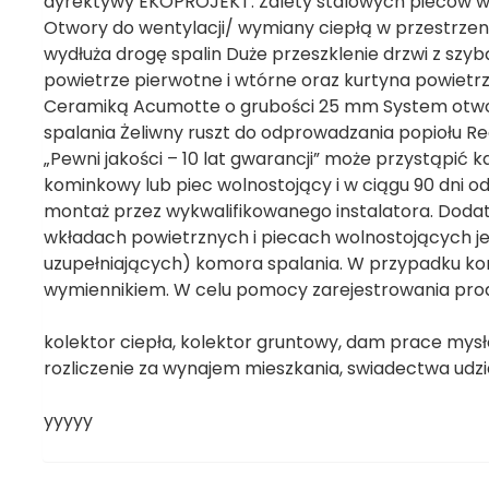
dyrektywy EKOPROJEKT. Zalety stalowych pieców wo
Otwory do wentylacji/ wymiany ciepłą w przestrzen
wydłuża drogę spalin Duże przeszklenie drzwi z sz
powietrze pierwotne i wtórne oraz kurtyna powietrz
Ceramiką Acumotte o grubości 25 mm System otwor
spalania Żeliwny ruszt do odprowadzania popiołu 
„Pewni jakości – 10 lat gwarancji” może przystąpić k
kominkowy lub piec wolnostojący i w ciągu 90 dni o
montaż przez wykwalifikowanego instalatora. Dodat
wkładach powietrznych i piecach wolnostojących j
uzupełniających) komora spalania. W przypadku k
wymiennikiem. W celu pomocy zarejestrowania produ
kolektor ciepła, kolektor gruntowy, dam prace mysł
rozliczenie za wynajem mieszkania, swiadectwa udz
yyyyy