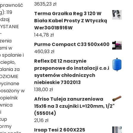
3635,23
zł
 Sprawność
): 119
Terma Grzałka Reg 3 120 W
dzaj
Biała Kabel Prosty Z Wtyczką
ZYSTANIE
Wer3G01B916W
–
144,78
zł
zenia
Purmo Compact C33 500x400
ami w
460,93
zł
spalanie i
Reflex DE 12 naczynie
ciepło,
przeponowe do instalacji c.o.i
lania za
systemów chłodniczych
POZIOMIE
niebieskie 7302013
wycinane
138,00
zł
posażony w
pielnik
Afriso Tuleja zanurzeniowa
ownica
15x16 na 3 czujniki L=120mm, 1/2"
i
(555014)
kup
21,16
zł
normy
Irsap Tesi 2 600X225