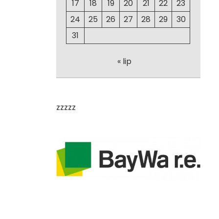
17
18
19
20
21
22
23
24
25
26
27
28
29
30
31
« lip
zzzzz