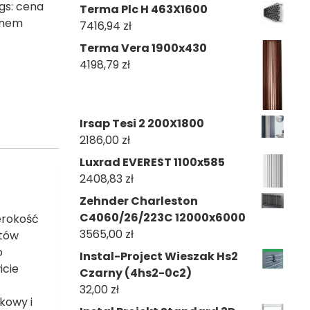
gs:
cena
Terma Plc H 463X1600
ynem
7416,94
zł
Terma Vera 1900x430
4198,79
zł
Irsap Tesi 2 200X1800
2186,00
zł
Luxrad EVEREST 1100x585
2408,83
zł
Zehnder Charleston
C4060/26/223C 12000x6000
rokość
3565,00
zł
tów
o
Instal-Project Wieszak Hs2
icie
Czarny (4hs2-0c2)
32,00
zł
kowy i