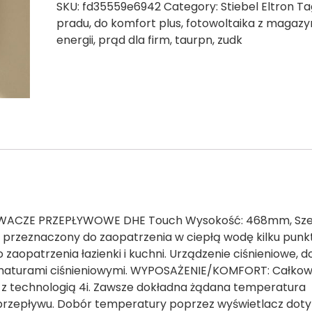
SKU:
fd35559e6942
Category:
Stiebel Eltron
Ta
pradu
,
do komfort plus
,
fotowoltaika z magaz
energii
,
prąd dla firm
,
taurpn
,
zudk
ACZE PRZEPŁYWOWE DHE Touch Wysokość: 468mm, Sze
eznaczony do zaopatrzenia w ciepłą wodę kilku punk
aopatrzenia łazienki i kuchni. Urządzenie ciśnieniowe, d
maturami ciśnieniowymi. WYPOSAŻENIE/KOMFORT: Całkow
 technologią 4i. Zawsze dokładna żądana temperatura
przepływu. Dobór temperatury poprzez wyświetlacz doty