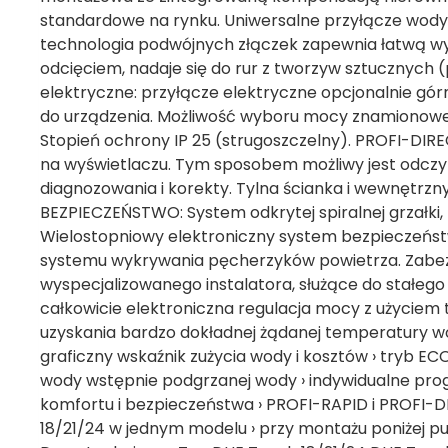
standardowe na rynku. Uniwersalne przyłącze wody
technologia podwójnych złączek zapewnia łatwą w
odcięciem, nadaje się do rur z tworzyw sztucznych 
elektryczne: przyłącze elektryczne opcjonalnie go
do urządzenia. Możliwość wyboru mocy znamionowe
Stopień ochrony IP 25 (strugoszczelny). PROFI-DIRECT
na wyświetlaczu. Tym sposobem możliwy jest odcz
diagnozowania i korekty. Tylna ścianka i wewnętrz
BEZPIECZEŃSTWO: System odkrytej spiralnej grzałki, na
Wielostopniowy elektroniczny system bezpieczeństwa
systemu wykrywania pęcherzyków powietrza. Zabe
wyspecjalizowanego instalatora, służące do stałego
całkowicie elektroniczna regulacja mocy z użyciem 
uzyskania bardzo dokładnej żądanej temperatury wo
graficzny wskaźnik zużycia wody i kosztów › tryb ECO
wody wstępnie podgrzanej wody › indywidualne pro
komfortu i bezpieczeństwa › PROFI-RAPID i PROFI-DIR
18/21/24 w jednym modelu › przy montażu poniżej 