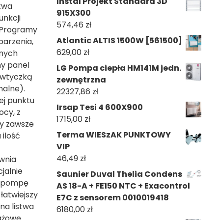
Instal Projekt Standard 3D
atwa
915X300
unkcji
574,46
zł
. Programy
Atlantic ALTIS 1500W [561500]
parzenia,
629,00
zł
anych
ny panel
LG Pompa ciepła HM141M jedn.
 wtyczką
zewnętrzna
nalne).
22327,86
zł
ej punktu
Irsap Tesi 4 600X900
ocy, z
1715,00
zł
dy zawsze
Terma WIESzAK PUNKTOWY
lość
VIP
46,49
zł
ewnia
jalnie
Saunier Duval Thelia Condens
b pompę
AS 18-A + FE150 NTC + Exacontrol
łatwiejszy
E7C z sensorem 0010019418
na listwa
6180,00
zł
ażowe