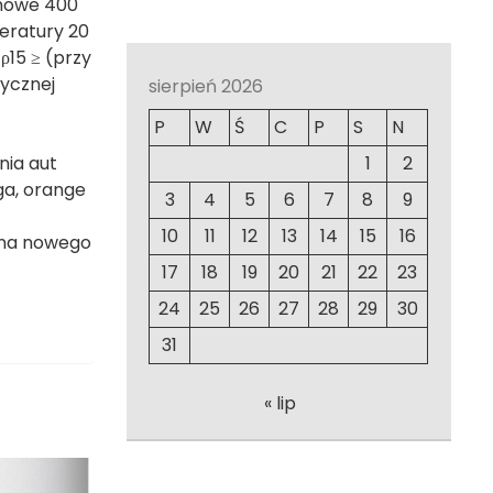
onowe 400
eratury 20
ρ15 ≥ (przy
tycznej
sierpień 2026
P
W
Ś
C
P
S
N
1
2
nia aut
ga, orange
3
4
5
6
7
8
9
10
11
12
13
14
15
16
d na nowego
17
18
19
20
21
22
23
24
25
26
27
28
29
30
31
« lip