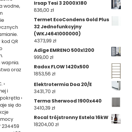
Irsap Tesi 3 2000X180
za wodne,
836,00
zł
ym
Termet EcoCondens Gold Plus
ie
32 Jednofunkcyjny
rycznych
(WKJ4641000000)
amianie.
4373,99
zł
y kod QR
o
Adige EMRENO 500x1200
m.
999,00
zł
i wapnia.
Radox FLOW 1420x500
stwa oraz
1853,56
zł
 ›
Elektrotermia Doa 20/E
ej i
3431,70
zł
okrętła ›
Terma Sherwood 1900x440
je się do
3410,39
zł
kcje
Rocal trójstronny Estela 16kW
u mocy
18204,00
zł
° 234459