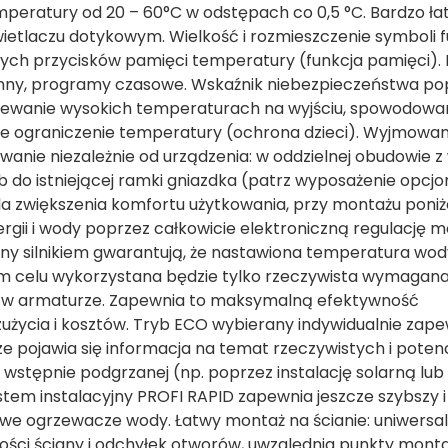
mperatury od 20 – 60°C w odstępach co 0,5 °C. Bardzo ł
ietlaczu dotykowym. Wielkość i rozmieszczenie symboli f
nych przycisków pamięci temperatury (funkcja pamięci)
ny, programy czasowe. Wskaźnik niebezpieczeństwa po
ziewanie wysokich temperaturach na wyjściu, spowodow
ane ograniczenie temperatury (ochrona dzieci). Wyjmowa
anie niezależnie od urządzenia: w oddzielnej obudowie z
ub do istniejącej ramki gniazdka (patrz wyposażenie opcjo
 zwiększenia komfortu użytkowania, przy montażu poniż
ii i wody poprzez całkowicie elektroniczną regulację m
wany silnikiem gwarantują, że nastawiona temperatura wo
tym celu wykorzystana będzie tylko rzeczywista wymagana i
dą w armaturze. Zapewnia to maksymalną efektywność
życia i kosztów. Tryb ECO wybierany indywidualnie zap
e pojawia się informacja na temat rzeczywistych i potenc
y wstępnie podgrzanej (np. poprzez instalację solarną lu
em instalacyjny PROFI RAPID zapewnia jeszcze szybszy i 
owe ogrzewacze wody. Łatwy montaż na ścianie: uniwersal
́ci ściany i odchyłek otworów, uwzględnia punkty mont