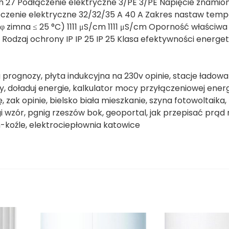
 27 Podłączenie elektryczne 3/PE 3/PE Napięcie znami
eczenie elektryczne 32/32/35 A 40 A Zakres nastaw temp
φ zimna ≤ 25 °C) 1111 μS/cm 1111 μS/cm Oporność właściwa 
 Rodzaj ochrony IP IP 25 IP 25 Klasa efektywności energe
 prognozy, płyta indukcyjna na 230v opinie, stacje ładowa
y, doładuj energie, kalkulator mocy przyłączeniowej ener
 zak opinie, bielsko biała mieszkanie, szyna fotowoltaika,
 wzór, pgnig rzeszów bok, geoportal, jak przepisać prą
zyn-koźle, elektrociepłownia katowice