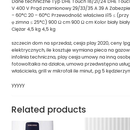
Dane techniczne Typ DHE Touch 18/21/24 DHE Touch
V 400 V Prąd znamionowy 29/33/35 A 39 A Zabezpi
– 60°C 20 – 60°C Przewodność właściwa δ15 ≤ (przy 
φ zimna ≤ 25°C) 900 Ω cm 900 Ω cm Kolor biały biały
Ciężar 4,5 kg 4,5 kg
szczecin dom na sprzedaż, cesja play 2020, ceny lpg
elektrycznych, ile kosztuje wymiana pieca na gazow
infolinia techniczna, play cesja umowy na inną osobę,
fotowoltaika na działce, umowa przedwstępna usługi
właściciela, grill w mikrofali ile minut, pg 5 kędzier
yyyyy
Related products