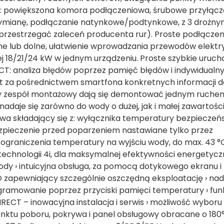
: powiększona komora podłączeniowa, śrubowe przyłąc
ymianę, podłączanie natynkowe/podtynkowe, z 3 drożn
(przestrzegać zaleceń producenta rur). Proste podłączen
́rne lub dolne, ułatwienie wprowadzania przewodów elekt
j 18/21/24 kW w jednym urządzeniu. Proste szybkie uruch
: analiza błędów poprzez pamięć błędów i indywidualn
yt za pośrednictwem smartfona konkretnych informacji d
ny zespół montażowy dają się demontować jednym ruche
daje się zarówno do wody o dużej, jak i małej zawartośc
 składający się z: wyłącznika temperatury bezpieczeń
zpieczenie przed poparzeniem nastawiane tylko przez
 ograniczenia temperatury na wyjściu wody, do max. 43 °C.
technologii 4i, dla maksymalnej efektywności energetyczn
dy › intuicyjna obsługa, za pomocą dotykowego ekranu i p
 zapewniający szczególnie oszczędną eksploatację › nada
gramowanie poprzez przyciski pamięci temperatury › fun
ECT – inowacyjna instalacja i serwis › możliwość wybor
punktu poboru, pokrywa i panel obsługowy obracane o 180