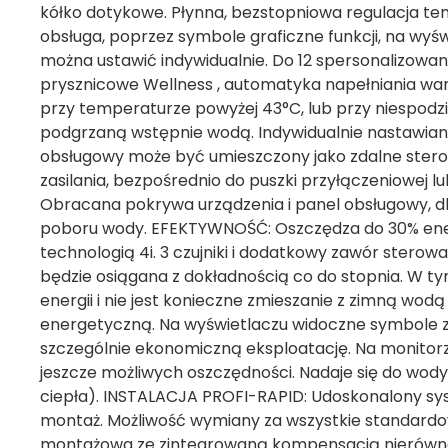
kółko dotykowe. Płynna, bezstopniowa regulacja te
obsługa, poprzez symbole graficzne funkcji, na wyśw
można ustawić indywidualnie. Do 12 spersonalizowa
prysznicowe Wellness , automatyka napełniania wan
przy temperaturze powyżej 43°C, lub przy niespod
podgrzaną wstępnie wodą. Indywidualnie nastawi
obsługowy może być umieszczony jako zdalne sterow
zasilania, bezpośrednio do puszki przyłączeniowej l
Obracana pokrywa urządzenia i panel obsługowy, dla
poboru wody. EFEKTYWNOŚĆ: Oszczędza do 30% energ
technologią 4i. 3 czujniki i dodatkowy zawór stero
będzie osiągana z dokładnością co do stopnia. W 
energii i nie jest konieczne zmieszanie z zimną wo
energetyczną. Na wyświetlaczu widoczne symbole zu
szczególnie ekonomiczną eksploatację. Na monitorz
jeszcze możliwych oszczędności. Nadaje się do wod
ciepła). INSTALACJA PROFI-RAPID: Udoskonalony syst
montaż. Możliwość wymiany za wszystkie standard
montażowa ze zintegrowaną kompensacją nierównos