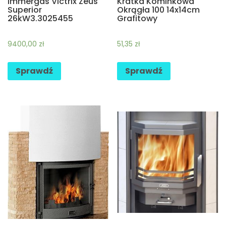
Immergas Victrix Zeus
Kratka Kominkowa
Superior
Okrągła 100 14x14cm
26kW3.3025455
Grafitowy
9400,00
zł
51,35
zł
Sprawdź
Sprawdź