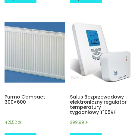
Purmo Compact
Salus Bezprzewodowy
300×600
elektroniczny regulator
temperatury
tygodniowy T105RF
421,52
zł
299,99
zł