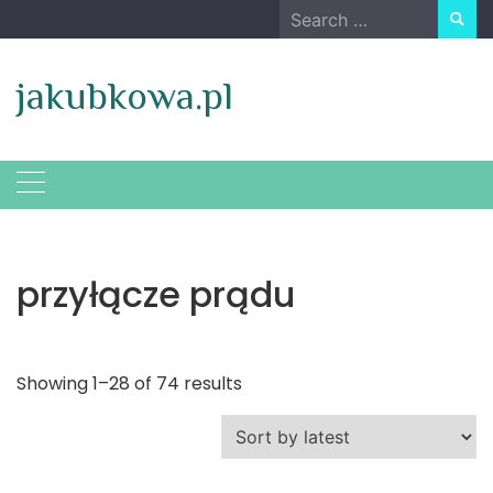
Skip
Search
to
for:
content
jakubkowa.pl
przyłącze prądu
Showing 1–28 of 74 results