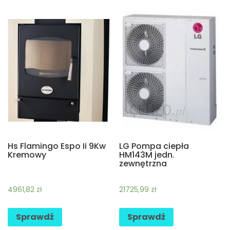
Hs Flamingo Espo Ii 9Kw
LG Pompa ciepła
Kremowy
HM143M jedn.
zewnętrzna
4961,82
zł
21725,99
zł
Sprawdź
Sprawdź