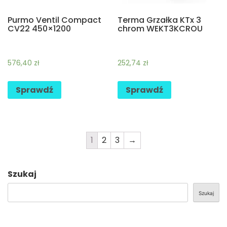
Purmo Ventil Compact
Terma Grzałka KTx 3
CV22 450×1200
chrom WEKT3KCROU
576,40
zł
252,74
zł
Sprawdź
Sprawdź
1
2
3
→
Szukaj
Szukaj