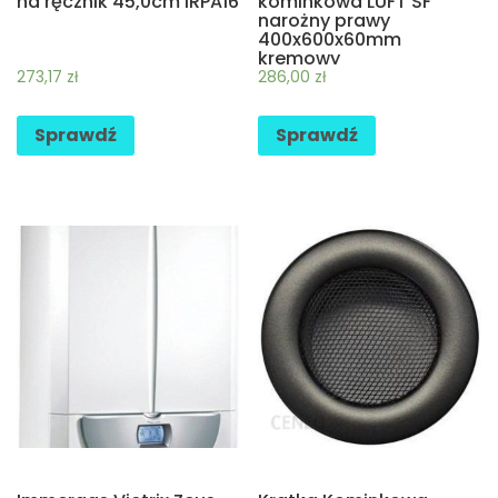
na ręcznik 45,0cm IRPA16
kominkowa LUFT SF
narożny prawy
400x600x60mm
kremowy
273,17
zł
286,00
zł
Sprawdź
Sprawdź