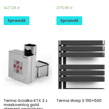
1427,29
zł
2170,99
zł
Sprawdź
Sprawdź
Terma Grzałka KTX 2 z
Terma Warp S 1110×500
maskownicą gold
element zewnętrzny