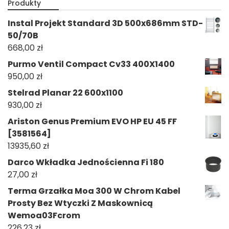
Produkty
Instal Projekt Standard 3D 500x686mm STD-
50/70B
668,00
zł
Purmo Ventil Compact Cv33 400X1400
950,00
zł
Stelrad Planar 22 600x1100
930,00
zł
Ariston Genus Premium EVO HP EU 45 FF
[3581564]
13935,60
zł
Darco Wkładka Jednościenna Fi 180
27,00
zł
Terma Grzałka Moa 300 W Chrom Kabel
Prosty Bez Wtyczki Z Maskownicą
Wemoa03Fcrom
226,23
zł