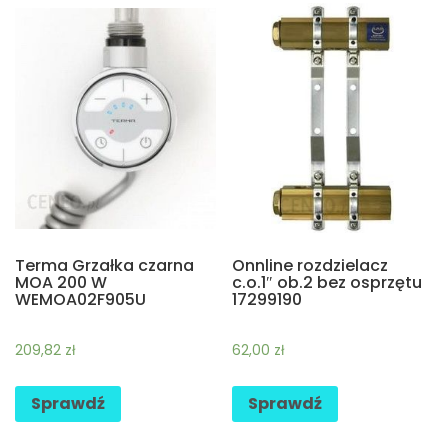
Terma Grzałka czarna
Onnline rozdzielacz
MOA 200 W
c.o.1″ ob.2 bez osprzętu
WEMOA02F905U
17299190
209,82
zł
62,00
zł
Sprawdź
Sprawdź