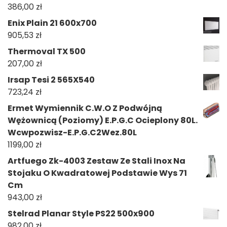
386,00
zł
Enix Plain 21 600x700
905,53
zł
Thermoval TX 500
207,00
zł
Irsap Tesi 2 565X540
723,24
zł
Ermet Wymiennik C.W.O Z Podwójną
Wężownicą (Poziomy) E.P.G.C Ocieplony 80L.
Wcwpozwisz-E.P.G.C2Wez.80L
1199,00
zł
Artfuego Zk-4003 Zestaw Ze Stali Inox Na
Stojaku O Kwadratowej Podstawie Wys 71
Cm
943,00
zł
Stelrad Planar Style PS22 500x900
982,00
zł