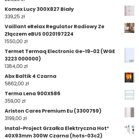
Komex Lucy 300X827 Biały
339,25
zł
Vaillant eRelax Regulator Radiowy Ze
Złączem eBUS 0020197224
1550,00
zł
Termet Termaq Electronic Ge-19-02 (WGE
3223 000000)
1384,00
zł
Abx Baltik 4 Czarna
5862,00
zł
Terma Lena 900X586
359,00
zł
Ariston Cares Premium Eu (3300759)
3199,00
zł
Instal-Project Grzałka Elektryczna Hot²
40X93mm 300W Czarna (hots-03c2)