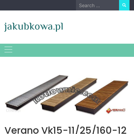
Skip
Search
to
for:
content
jakubkowa.pl
Verano Vk15-11/25/160-12