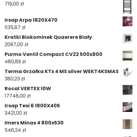
719,00
zł
Irsap Arpa 1820X470
1135,87
zł
Kratki Biokominek Quaerere Biały
2097,00
zł
Purmo Ventil Compact CV22 500x800
480,89
zł
Terma Grzałka KTx 4 MS silver WEKT4KSMAS
380,23
zł
Rocal VERTEX 10W
17748,00
zł
Irsap Tesi 6 1800X405
3421,00
zł
Imers Minas 4 800x530
546,24
zł