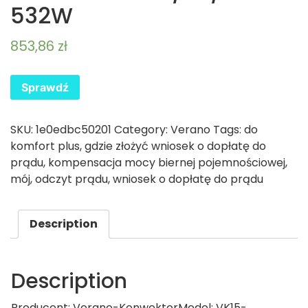
532W
853,86
zł
Sprawdź
SKU:
1e0edbc50201
Category:
Verano
Tags:
do
komfort plus
,
gdzie złożyć wniosek o dopłatę do
prądu
,
kompensacja mocy biernej pojemnościowej
,
mój
,
odczyt prądu
,
wniosek o dopłatę do prądu
Description
Description
Producent: Verano-KonwektorModel: VK15-