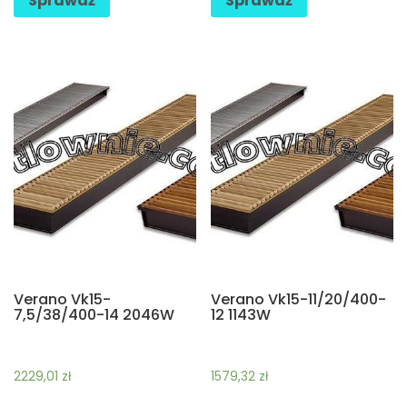
Sprawdź
Sprawdź
Verano Vk15-
Verano Vk15-11/20/400-
7,5/38/400-14 2046W
12 1143W
2229,01
zł
1579,32
zł