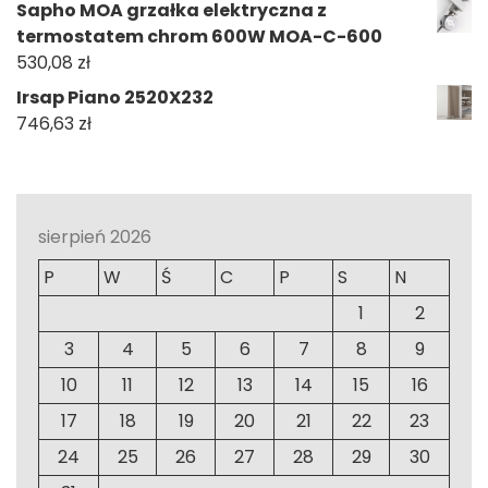
Sapho MOA grzałka elektryczna z
termostatem chrom 600W MOA-C-600
530,08
zł
Irsap Piano 2520X232
746,63
zł
sierpień 2026
P
W
Ś
C
P
S
N
1
2
3
4
5
6
7
8
9
10
11
12
13
14
15
16
17
18
19
20
21
22
23
24
25
26
27
28
29
30