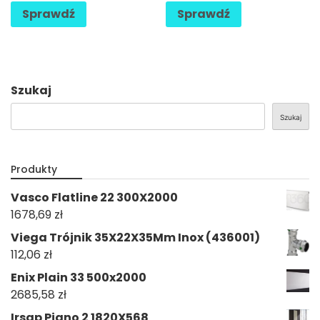
Sprawdź
Sprawdź
Szukaj
Szukaj
Produkty
Vasco Flatline 22 300X2000
1678,69
zł
Viega Trójnik 35X22X35Mm Inox (436001)
112,06
zł
Enix Plain 33 500x2000
2685,58
zł
Irsap Piano 2 1820X568