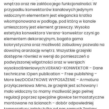
wnętrza oraz nie zakłóca jego funkcjonalności. W
przypadku konwektorów kanałowych jedynym
widocznym elementem jest elegancka kratka
wkomponowana w podłogę, pod którą w kanale
umieszczony jest element grzewczy. Wysoka
estetyka konwektora Verano-konwektor czyni go
elementem dekoracyjnym, bogata gama
kolorystyczna oraz możliwość zabudowy pozwala na
dowolną aranżację wnętrz. Wszystkie grzejniki
dostępne również w wersji do pomieszczeń o
podwyższonej wilgotności oraz w wersjach
wysokociśnieniowych.VERANO-KONWEKTOR – Dane
techniczne :Open publication – Free publishing –
More bezDODATKOWE WYPOSAŻENIE – Armatura
przyłączeniowa :Mimo, że grzejnik jest schowany i
mało widoczny to mamy możliwość jego pełnej
regulacji poprzez specjalne głowice termostatyczne
montowane na ścianach – dobór odpowiedniej
temperatury zależy tylko od nas samych.Zestaw