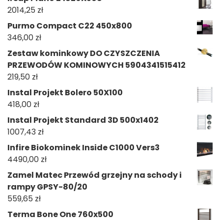
2014,25
zł
Purmo Compact C22 450x800
346,00
zł
Zestaw kominkowy DO CZYSZCZENIA
PRZEWODÓW KOMINOWYCH 5904341515412
219,50
zł
Instal Projekt Bolero 50X100
418,00
zł
Instal Projekt Standard 3D 500x1402
1007,43
zł
Infire Biokominek Inside C1000 Vers3
4490,00
zł
Zamel Matec Przewód grzejny na schody i
rampy GPSY-80/20
559,65
zł
Terma Bone One 760x500