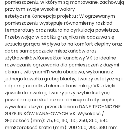
pomieszczeniu, w którym są montowane, zachowują
przy tym swoje wysokie walory
estetyczne.Koncepcja projektu : W ogrzewanym
pomieszczeniu występuje równomierny rozkład
temperatury oraz naturalna cyrkulacja powietrza.
Przebywając w pobliżu grzejnika nie odczuwa się
uczucia gorąca. Wpływa to na komfort cieplny oraz
dobre samopoczucie mieszkańców oraz
użytkowników.Konwektor kanałowy VK to idealne
rozwiązanie ogrzewania dla pomieszczeń z dużymi
oknami, witrynamiTrwała obudowa, wykonana z
jednego kawałka grubej blachy, tworzy estetyczną i
odporną na odkształcenia konstrukcję VK , dzięki
zjawisku konwekcji, tworzy przy szybie kurtynę
powietrzną co skutecznie eliminuje straty ciepła
wywołane dużym przeszkleniem.DANE TECHNICZNE
GRZEJNIKÓW KANAŁOWYCH VK :Wysokość /
Głębokość (mm): 75, 90, 110, 160, 250, 350, 540
mmSzerokość kratki (mm): 200 250, 290, 380 mm