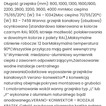
Długość grzejnika (mm): 800, 1000, 1300, 1600,1900,
2200, 2800, 3200, 3600, 4000 mmMoc cieplna
75/65/20°C (W): 114 – 10342Moc cieplna 70/55/20°C
(W): 83 – 7459 Wanna: grzejnik kanałowy (obudowa)
ocynkowana (standardowo lakierowana w kolorze
czarnym RAL 9005; istnieje możliwość polakierowania
w dowolnym kolorze z palety RAL),Maksymalne
ciśnienie robocze: 12 barMaksymalna temperatura:
90°CWszystkie przyłącza mają gwint wewnętrzny
½”.Wymiennik: miedziano-aluminiowy wymiennik
ciepła z zaworem odpowietrzającym,Zastosowanie:
wodne instalacje centralnego
ogrzewaniaDodatkowe wyposażenie grzejników
kanałowych Verano-konwektor® z konwekcją
naturalną obejmuje:pokrywa montażowa o grubości
1 cmobramowanie wokół wanny grzejnika typ „L” lub
„F” wykonane z aluminium naturalnego bądź
anodowanego,VERANO-KONWEKTOR – RODZAJE
KRATEK :Całość przykrywa elegancka kratka zwijana