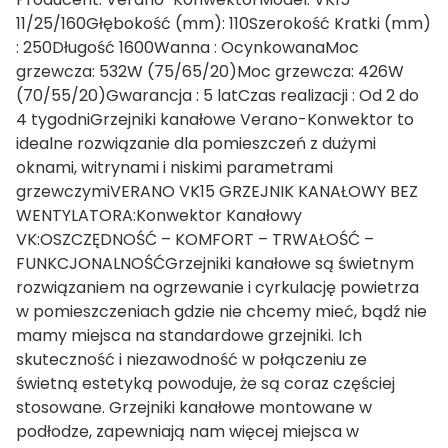
11/25/160Głębokość (mm): 110Szerokość Kratki (mm)
: 250Długość 1600Wanna : OcynkowanaMoc
grzewcza: 532W (75/65/20)Moc grzewcza: 426W
(70/55/20)Gwarancja : 5 latCzas realizacji : Od 2 do
4 tygodniGrzejniki kanałowe Verano-Konwektor to
idealne rozwiązanie dla pomieszczeń z dużymi
oknami, witrynami i niskimi parametrami
grzewczymiVERANO VK15 GRZEJNIK KANAŁOWY BEZ
WENTYLATORA:Konwektor Kanałowy
VK:OSZCZĘDNOŚĆ – KOMFORT – TRWAŁOŚĆ –
FUNKCJONALNOŚĆGrzejniki kanałowe są świetnym
rozwiązaniem na ogrzewanie i cyrkulację powietrza
w pomieszczeniach gdzie nie chcemy mieć, bądź nie
mamy miejsca na standardowe grzejniki. Ich
skuteczność i niezawodność w połączeniu ze
świetną estetyką powoduje, że są coraz częściej
stosowane. Grzejniki kanałowe montowane w
podłodze, zapewniają nam więcej miejsca w