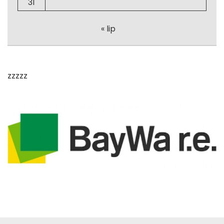
31
« lip
zzzzz