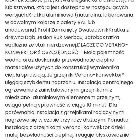
lub sztywna, która jest dostępna w następujących
wersjach:Kratka aluminiowa (naturalna, lakierowana
w dowolnym kolorze z palety RAL lub
anodowana);Profil Zamknięty DwuteownikKratka z
drewna:Dąb Jesion Buk Merbau, JatobaKratka
wzdłużna ze stali nierdzewnej.DLACZEGO VERANO-
KONWEKTOR :1.OSZCZĘDNOŚĆ – Mała pojemność
wodna oraz doskonała przewodność cieplna
materiałów użytych do konstrukcji wymiennika
ciepła sprawiają, że grzejniki Verano-konwektor®
ulęgają szybkiemu nagrzaniu. Instalacja centralnego
ogrzewania z zainstalowanymi grzejnikami z
miedziano-aluminiowym elementem grzejnym,
osiąga pełną sprawność w ciągu 10 minut. Dla
porównania instalacja z grzejnikami radiacyjnymi
nagrzewa się w czasie trzy razy dłuższym. Ponadto
instalacja z grzejnikami Verano-konwektor dzięki
małej bezwładności cieplnej, reaguje błyskawicznie