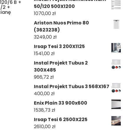
 120/6 B +
50/120 500X1200
/2 +
cianę
1070,00
zł
Ariston Nuos Primo 80
(3623238)
3249,00
zł
Irsap Tesi 3 200X1125
1541,00
zł
Instal Projekt Tubus 2
300X485
966,72
zł
Instal Projekt Tubus 3 568X167
400,00
zł
Enix Plain 33 900x600
1538,73
zł
Irsap Tesi 6 2500X225
2610,00
zł