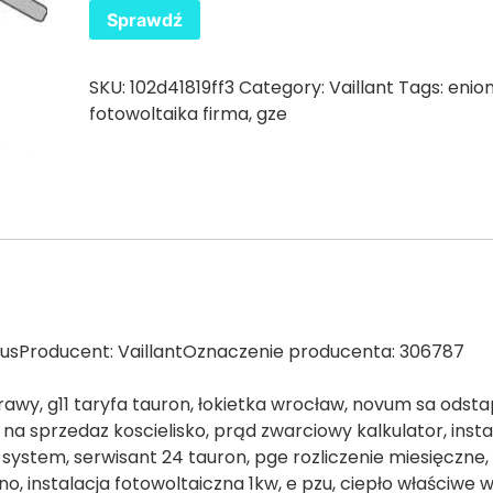
Sprawdź
SKU:
102d41819ff3
Category:
Vaillant
Tags:
enio
fotowoltaika firma
,
gze
plusProducent: VaillantOznaczenie producenta: 306787
trawy, g11 taryfa tauron, łokietka wrocław, novum sa odsta
a sprzedaz koscielisko, prąd zwarciowy kalkulator, insta
 system, serwisant 24 tauron, pge rozliczenie miesięczne,
no, instalacja fotowoltaiczna 1kw, e pzu, ciepło właściwe 