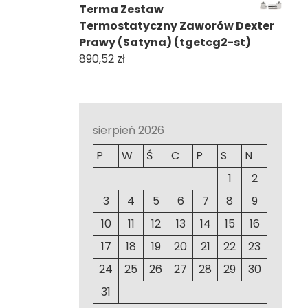
Terma Zestaw
Termostatyczny Zaworów Dexter
Prawy (Satyna) (tgetcg2-st)
890,52
zł
sierpień 2026
P
W
Ś
C
P
S
N
1
2
3
4
5
6
7
8
9
10
11
12
13
14
15
16
17
18
19
20
21
22
23
24
25
26
27
28
29
30
31