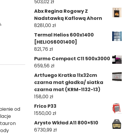
503,02
zł
Abx Regina Rogowy Z
Nadstawką Kaflową Ahorn
n
,
8281,00
zł
Termal Helios 600x1400
[HELIOS6001400]
821,76
zł
Purmo Compact C11 500x3000
659,56
zł
Artfuego Kratka 11x32cm
czarna mat gładka/ siatka
czarna mat (KRM-1132-13)
158,00
zł
Frico P33
pienie od
1550,00
zł
lacje
Arysto Wkład A11 800×510
 tauron
6730,99
zł
wody