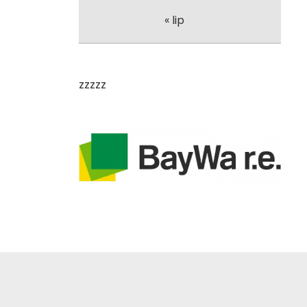
« lip
zzzzz