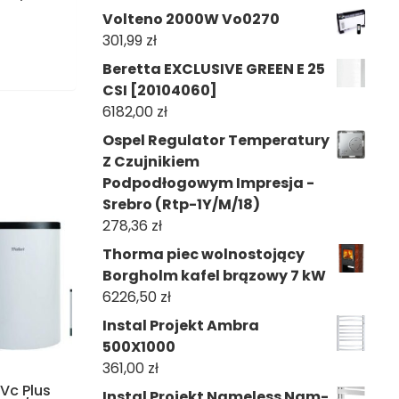
Volteno 2000W Vo0270
301,99
zł
Beretta EXCLUSIVE GREEN E 25
CSI [20104060]
6182,00
zł
Ospel Regulator Temperatury
Z Czujnikiem
Podpodłogowym Impresja -
Srebro (Rtp-1Y/M/18)
278,36
zł
Thorma piec wolnostojący
Borgholm kafel brązowy 7 kW
6226,50
zł
Instal Projekt Ambra
500X1000
361,00
zł
 Vc Plus
Instal Projekt Nameless Nam-