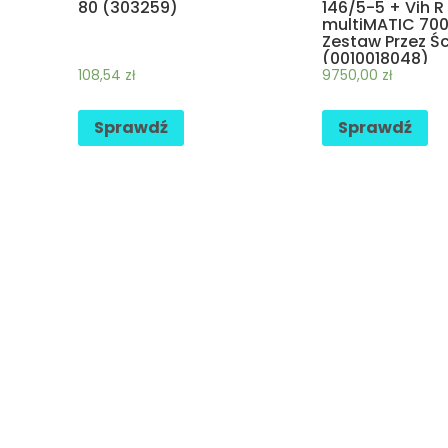
80 (303259)
146/5-5 + Vih R
multiMATIC 700
Zestaw Przez Ś
(0010018048)
108,54
zł
9750,00
zł
Sprawdź
Sprawdź