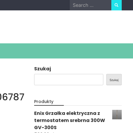
Search
for:
Szukaj
Szukaj
06787
Produkty
Enix Grzałka elektryczna z
termostatem srebrna 300W
GV-300S