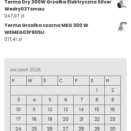
Terma Dry 300W Grzałka Elektryczna Silver
Wedry03Tsmau
247,97
zł
Terma Grzałka czarna MEG 300 W
WEMEG03F905U
371,41
zł
sierpień 2026
P
W
Ś
C
P
S
N
1
2
3
4
5
6
7
8
9
10
11
12
13
14
15
16
17
18
19
20
21
22
23
24
25
26
27
28
29
30