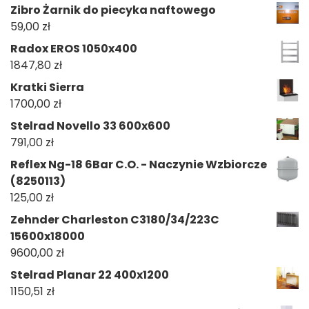
Zibro Żarnik do piecyka naftowego
59,00
zł
Radox EROS 1050x400
1847,80
zł
Kratki Sierra
1700,00
zł
Stelrad Novello 33 600x600
791,00
zł
Reflex Ng-18 6Bar C.O. - Naczynie Wzbiorcze
(8250113)
125,00
zł
Zehnder Charleston C3180/34/223C
15600x18000
9600,00
zł
Stelrad Planar 22 400x1200
1150,51
zł