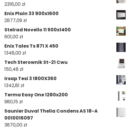
2316,00
zł
Enix Plain 33 900x1600
2877,09
zł
Stelrad Novello 11 500x1400
601,00
zł
Enix Tales Ts 871 X 450
1348,00
zł
Tech Sterownik St-21 Cwu
150,48
zł
Irsap Tesi 3 1800X360
1342,81
zł
Terma Easy One 1280x200
980,15
zł
Saunier Duval Thelia Condens AS 18-A
0010016097
3870,00
zł