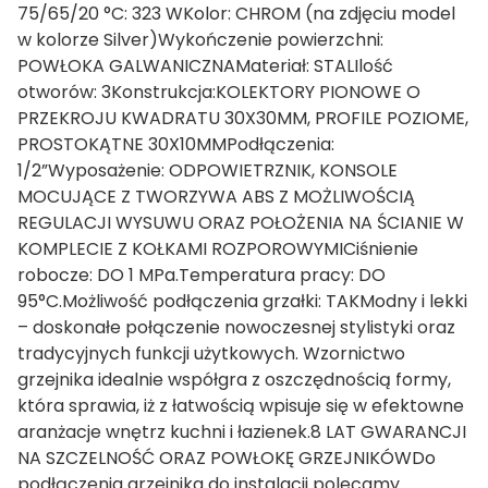
75/65/20 °C: 323 WKolor: CHROM (na zdjęciu model
w kolorze Silver)Wykończenie powierzchni:
POWŁOKA GALWANICZNAMateriał: STALIlość
otworów: 3Konstrukcja:KOLEKTORY PIONOWE O
PRZEKROJU KWADRATU 30X30MM, PROFILE POZIOME,
PROSTOKĄTNE 30X10MMPodłączenia:
1/2”Wyposażenie: ODPOWIETRZNIK, KONSOLE
MOCUJĄCE Z TWORZYWA ABS Z MOŻLIWOŚCIĄ
REGULACJI WYSUWU ORAZ POŁOŻENIA NA ŚCIANIE W
KOMPLECIE Z KOŁKAMI ROZPOROWYMICiśnienie
robocze: DO 1 MPa.Temperatura pracy: DO
95°C.Możliwość podłączenia grzałki: TAKModny i lekki
– doskonałe połączenie nowoczesnej stylistyki oraz
tradycyjnych funkcji użytkowych. Wzornictwo
grzejnika idealnie współgra z oszczędnością formy,
która sprawia, iż z łatwością wpisuje się w efektowne
aranżacje wnętrz kuchni i łazienek.8 LAT GWARANCJI
NA SZCZELNOŚĆ ORAZ POWŁOKĘ GRZEJNIKÓWDo
podłączenia grzejnika do instalacji polecamy