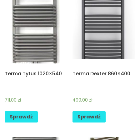
Terma Tytus 1020×540
Terma Dexter 860×400
711,00
zł
499,00
zł
Sprawdź
Sprawdź