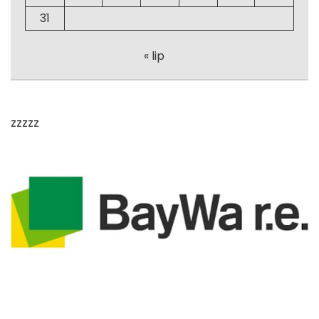
31
« lip
zzzzz