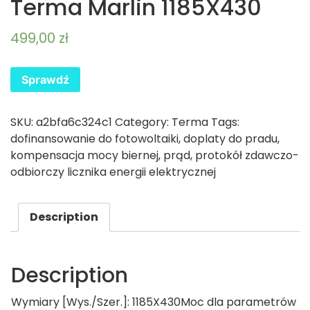
Terma Marlin 1185X430
499,00
zł
Sprawdź
SKU:
a2bfa6c324c1
Category:
Terma
Tags:
dofinansowanie do fotowoltaiki
,
doplaty do pradu
,
kompensacja mocy biernej
,
prąd
,
protokół zdawczo-
odbiorczy licznika energii elektrycznej
Description
Description
Wymiary [Wys./Szer.]: 1185X430Moc dla parametrów