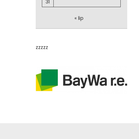
31
« lip
zzzzz