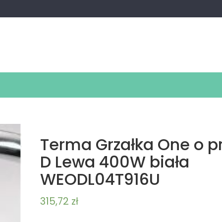
Terma Grzałka One o pr
D Lewa 400W biała
WEODL04T916U
315,72
zł