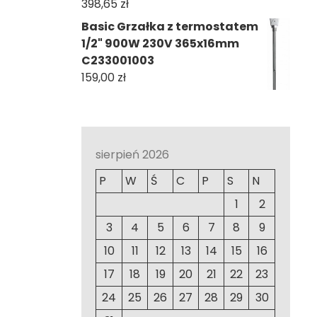
398,65
zł
Basic Grzałka z termostatem
1/2" 900W 230V 365x16mm
C233001003
159,00
zł
sierpień 2026
P
W
Ś
C
P
S
N
1
2
3
4
5
6
7
8
9
10
11
12
13
14
15
16
17
18
19
20
21
22
23
24
25
26
27
28
29
30