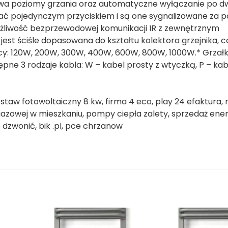
 dwa poziomy grzania oraz automatyczne wyłączanie po 
ać pojedynczym przyciskiem i są one sygnalizowane za
możliwość bezprzewodowej komunikacji IR z zewnętrznym
t ściśle dopasowana do kształtu kolektora grzejnika, c
mocy: 120W, 200W, 300W, 400W, 600W, 800W, 1000W.* Grzał
tępne 3 rodzaje kabla: W – kabel prosty z wtyczką, P – kab
w fotowoltaiczny 8 kw, firma 4 eco, play 24 efaktura,
 gazowej w mieszkaniu, pompy ciepła zalety, sprzedaż ener
e dzwonić, bik .pl, pce chrzanow