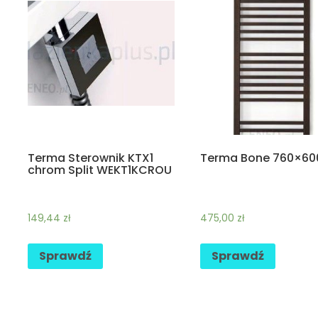
Terma Sterownik KTX1
Terma Bone 760×60
chrom Split WEKT1KCROU
149,44
zł
475,00
zł
Sprawdź
Sprawdź