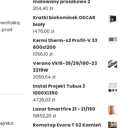
malowany proszkowo 2
204,40
zł
Kratki biokominek OSCAR
owoltaika
,
biały
,
prad
1476,00
zł
Kermi therm-x2 Profil-V 33
600x1200
1056,10
zł
Verano Vk15-35/29/190-23
2219W
2050,54
zł
Instal Projekt Tubus 3
1000X1350
4726,03
zł
Lazar Smartfire 21 - 21/150
19852,20
zł
ejnika.
Romotop Evora T 02 Kamień