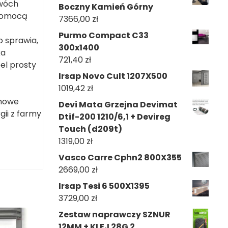
dwóch
Boczny Kamień Górny
 pomocą
7366,00
zł
Purmo Compact C33
o sprawia,
300x1400
ka
721,40
zł
el prosty
Irsap Novo Cult 1207X500
1019,42
zł
 nowe
Devi Mata Grzejna Devimat
gii z farmy
Dtif-200 1210/6,1 + Devireg
Touch (d209t)
1319,00
zł
Vasco Carre Cphn2 800X355
2669,00
zł
Irsap Tesi 6 500X1395
3729,00
zł
Zestaw naprawczy SZNUR
12MM + KLEJ 28G 2