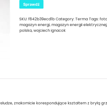
Sprawdź
SKU:
f842b39ecd1b
Category:
Terma
Tags:
fot
magazyn energi
,
magazyn energii elektrycznej
polska
,
wojciech ignacok
słudze, znakomicie korespondujące kształtem z bryłą grz