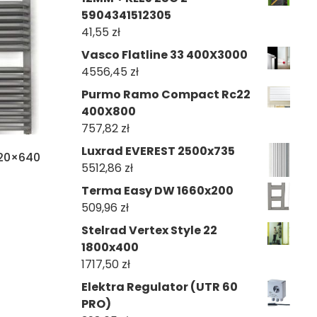
5904341512305
41,55
zł
Vasco Flatline 33 400X3000
4556,45
zł
Purmo Ramo Compact Rc22
400X800
757,82
zł
Luxrad EVEREST 2500x735
020×640
5512,86
zł
Terma Easy DW 1660x200
509,96
zł
Stelrad Vertex Style 22
1800x400
1717,50
zł
Elektra Regulator (UTR 60
PRO)