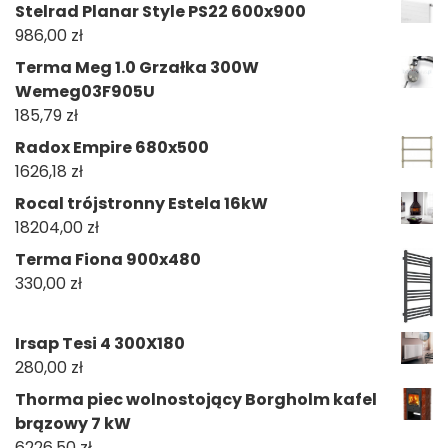
Stelrad Planar Style PS22 600x900
986,00
zł
Terma Meg 1.0 Grzałka 300W
Wemeg03F905U
185,79
zł
Radox Empire 680x500
1626,18
zł
Rocal trójstronny Estela 16kW
18204,00
zł
Terma Fiona 900x480
330,00
zł
Irsap Tesi 4 300X180
280,00
zł
Thorma piec wolnostojący Borgholm kafel
brązowy 7 kW
6226,50
zł