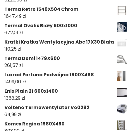
Terma Retro 1540X504 Chrom
1647,49
zł
Termal Ovalis Biały 600x1000
672,01
zł
Kratki Kratka Wentylacyjna Abc 17X30 Biała
110,25
zł
Terma Domi 1479X600
261,57
zł
Luxrad Fortuna Podwójna 1800X468
1499,00
zł
Enix Plain 21 600x1400
1358,29
zł
Volteno Termowentylator Vo0282
64,99
zł
Komex Regina 1580X450
803,00
zł