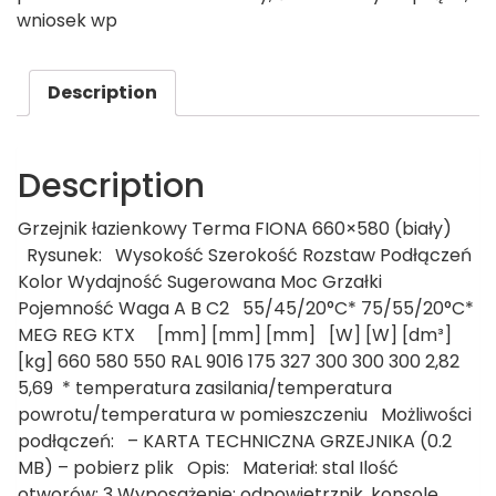
wniosek wp
Description
Description
Grzejnik łazienkowy Terma FIONA 660×580 (biały)
Rysunek: Wysokość Szerokość Rozstaw Podłączeń
Kolor Wydajność Sugerowana Moc Grzałki
Pojemność Waga A B C2 55/45/20°C* 75/55/20°C*
MEG REG KTX [mm] [mm] [mm] [W] [W] [dm³]
[kg] 660 580 550 RAL 9016 175 327 300 300 300 2,82
5,69 * temperatura zasilania/temperatura
powrotu/temperatura w pomieszczeniu Możliwości
podłączeń: – KARTA TECHNICZNA GRZEJNIKA (0.2
MB) – pobierz plik Opis: Materiał: stal Ilość
otworów: 3 Wyposażenie: odpowietrznik, konsole