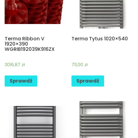
Terma Ribbon V
Terma Tytus 1020×540
1920×390
WGRIB192039K916ZX
3016,87
zł
711,00
zł
Sprawdź
Sprawdź