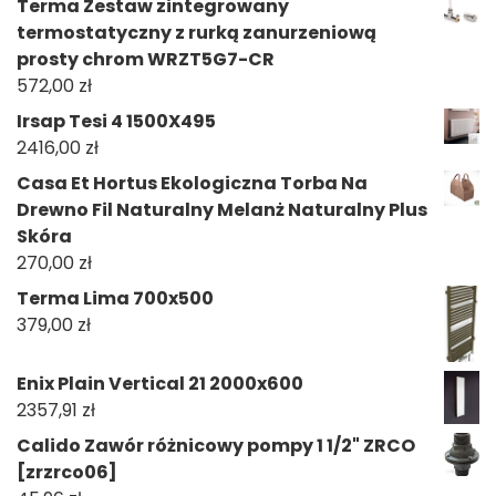
Terma Zestaw zintegrowany
termostatyczny z rurką zanurzeniową
prosty chrom WRZT5G7-CR
572,00
zł
Irsap Tesi 4 1500X495
2416,00
zł
Casa Et Hortus Ekologiczna Torba Na
Drewno Fil Naturalny Melanż Naturalny Plus
Skóra
270,00
zł
Terma Lima 700x500
379,00
zł
Enix Plain Vertical 21 2000x600
2357,91
zł
Calido Zawór różnicowy pompy 1 1/2" ZRCO
[zrzrco06]