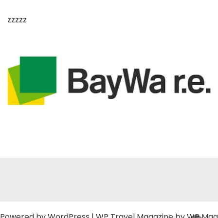
zzzzz
Powered by
WordPress
|
WP Travel Magazine by WP Mag