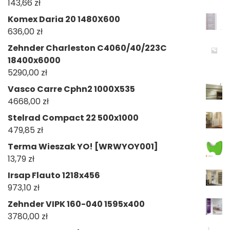
143,66
zł
Komex Daria 20 1480X600
636,00
zł
Zehnder Charleston C4060/40/223C
18400x6000
5290,00
zł
Vasco Carre Cphn2 1000X535
4668,00
zł
Stelrad Compact 22 500x1000
479,85
zł
Terma Wieszak YO! [WRWYOY001]
13,79
zł
Irsap Flauto 1218x456
973,10
zł
Zehnder VIPK 160-040 1595x400
3780,00
zł