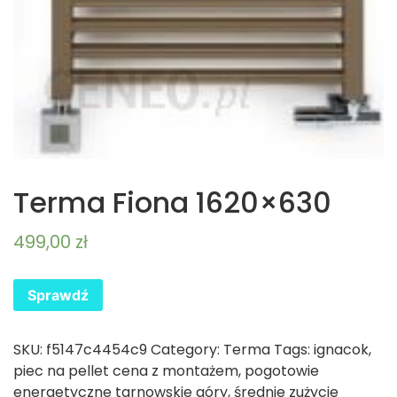
Terma Fiona 1620×630
499,00
zł
Sprawdź
SKU:
f5147c4454c9
Category:
Terma
Tags:
ignacok
,
piec na pellet cena z montażem
,
pogotowie
energetyczne tarnowskie góry
,
średnie zużycie