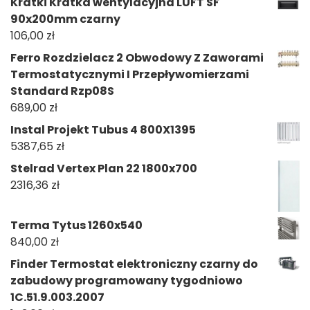
Kratki Kratka wentylacyjna LUFT SF
90x200mm czarny
106,00
zł
Ferro Rozdzielacz 2 Obwodowy Z Zaworami
Termostatycznymi I Przepływomierzami
Standard Rzp08S
689,00
zł
Instal Projekt Tubus 4 800X1395
5387,65
zł
Stelrad Vertex Plan 22 1800x700
2316,36
zł
Terma Tytus 1260x540
840,00
zł
Finder Termostat elektroniczny czarny do
zabudowy programowany tygodniowo
1C.51.9.003.2007