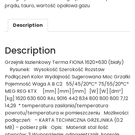
prądu
,
tauro
,
wartość opałowa gazu
Description
Description
Grzejnik łazienkowy Terma FIONA 1620×630 (biały)
Rysunek: Wysokość Szerokość Rozstaw
Podłączeń Kolor Wydajność Sugerowana Moc Grzałki
Pojemność Waga A B C2 55/45/20°C* 75/55/20°C*
MEG REG KTX [mm] [mm] [mm] [W] [W] [dm³]
[kg] 1620 630 600 RAL 9016 442 834 800 800 800 7,12
14,29 * temperatura zasilania/temperatura
powrotu/temperatura w pomieszczeniu Możliwości
podłączeń: – KARTA TECHNICZNA GRZEJNIKA (0.2
MB) – pobierz plik Opis: Materiał: stal Ilość
otworów: 3 Wyposażenie: odpowietrznik, konsole