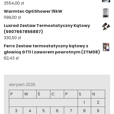
3554,00
zł
Warmtec OptiShower 15kW
1199,00
zł
Luxrad Zestaw Termostatyczny Kątowy
(5907667856887)
330,50
zł
Ferro Zestaw termostatyczny kątowy z
głowicą GT11 i zaworem powrotnym (ZTM08)
62,43
zł
sierpień 2026
P
W
Ś
C
P
S
N
1
2
3
4
5
6
7
8
9