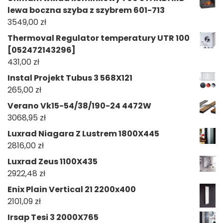
lewa boczna szyba z szybrem 601-713
3549,00
zł
Thermoval Regulator temperatury UTR 100
[052472143296]
431,00
zł
Instal Projekt Tubus 3 568X121
265,00
zł
Verano Vk15-54/38/190-24 4472W
3068,95
zł
Luxrad Niagara Z Lustrem 1800X445
2816,00
zł
Luxrad Zeus 1100X435
2922,48
zł
Enix Plain Vertical 21 2200x400
2101,09
zł
Irsap Tesi 3 2000X765