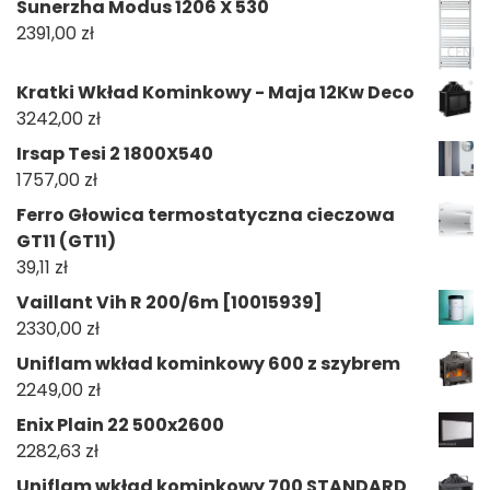
Sunerzha Modus 1206 X 530
2391,00
zł
Kratki Wkład Kominkowy - Maja 12Kw Deco
3242,00
zł
Irsap Tesi 2 1800X540
1757,00
zł
Ferro Głowica termostatyczna cieczowa
GT11 (GT11)
39,11
zł
Vaillant Vih R 200/6m [10015939]
2330,00
zł
Uniflam wkład kominkowy 600 z szybrem
2249,00
zł
Enix Plain 22 500x2600
2282,63
zł
Uniflam wkład kominkowy 700 STANDARD