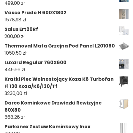
499,00
zł
Vasco Prado H 600X1802
1578,98
zł
Salus Ert20Rf
200,00
zł
Thermoval Mata Grzejna Pod Panel L201060
1050,50
zł
Luxard Regular 760X600
449,66
zł
Kratki Piec Wolnostojący Koza K6 Turbofan
Fi 130 Koza/K6/130/Tf
3230,00
zł
Darco Kominkowe Drzwiczki Rewizyjne
60X80
568,26
zł
Parkanex Zestaw Kominkowy Inox