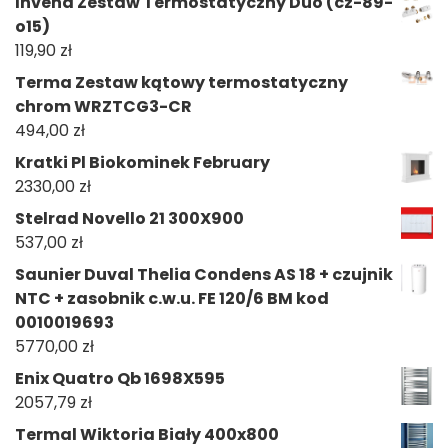
Invena Zestaw Termostatyczny Duo (cz-89-
o15)
119,90
zł
Terma Zestaw kątowy termostatyczny
chrom WRZTCG3-CR
494,00
zł
Kratki Pl Biokominek February
2330,00
zł
Stelrad Novello 21 300X900
537,00
zł
Saunier Duval Thelia Condens AS 18 + czujnik
NTC + zasobnik c.w.u. FE 120/6 BM kod
0010019693
5770,00
zł
Enix Quatro Qb 1698X595
2057,79
zł
Termal Wiktoria Biały 400x800