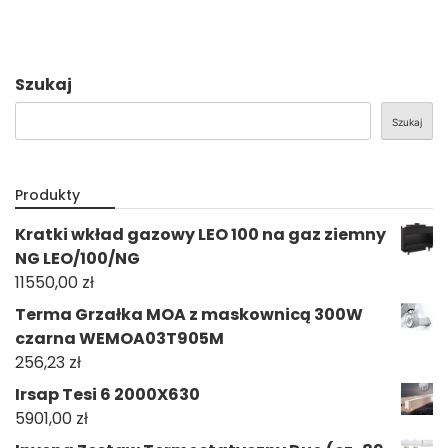
Szukaj
Szukaj
Produkty
Kratki wkład gazowy LEO 100 na gaz ziemny
NG LEO/100/NG
11550,00
zł
Terma Grzałka MOA z maskownicą 300W
czarna WEMOA03T905M
256,23
zł
Irsap Tesi 6 2000X630
5901,00
zł