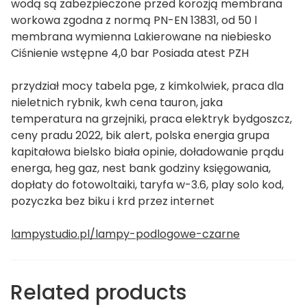
wodą są zabezpieczone przed korozją membrana
workowa zgodna z normą PN-EN 13831, od 50 l
membrana wymienna Lakierowane na niebiesko
Ciśnienie wstępne 4,0 bar Posiada atest PZH
przydział mocy tabela pge, z kimkolwiek, praca dla
nieletnich rybnik, kwh cena tauron, jaka
temperatura na grzejniki, praca elektryk bydgoszcz,
ceny pradu 2022, bik alert, polska energia grupa
kapitałowa bielsko biała opinie, doładowanie prądu
energa, heg gaz, nest bank godziny księgowania,
dopłaty do fotowoltaiki, taryfa w-3.6, play solo kod,
pozyczka bez biku i krd przez internet
lampystudio.pl/lampy-podlogowe-czarne
Related products