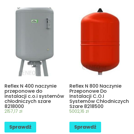
Reflex N 400 naczynie
Reflex N 800 Naczynie
przeponowe do
Przeponowe Do
instalacji c.o.i systemów
Instalacji C.O.I
chłodniczych szare
Systemów Chłodniczych
8218000
Szare 8218500
2157,17
zł
5002,16
zł
Sprawdź
Sprawdź