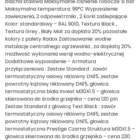
blacha stalowa Maksymalne ciśnienie robocze: 8 bar
Maksymalna temperatura: 99°C Wyposażenie:
zawieszenia, 2 odpowietrzniki , 2 korki zaślepiające
Kolor: standardowy – RAL 9010, Textura Black ,
Textura Grey , Biały Mat za dopłata 20% pozostałe
kolory z palety Radox Zastosowanie: wodne
instalacje centralnego ogrzewania , za dopłatą 20%
możliwość wykonania wersji wodno-elektrycznej
Dodatkowe wyposażenie – Armatura
przyłączeniowa : Zestaw Standard : zawór
termostatyczny osiowy niklowny DN15, zestaw
powrotny kątowy niklowany DN15, głowica
termostatyczna biała Invest M30X1.5 – głowica
skierowana do środka grzejnika – cena 120 pln
Zestaw Standard z głowicą Text.Black : zawór
termostatyczny osiowy niklowny DN15, zestaw
powrotny kątowy niklowany DN15, głowica
termostatyczna Prestige Czarna Struktura M30X1.5 –
głowica skierowana do środka grzejnika – cena 230