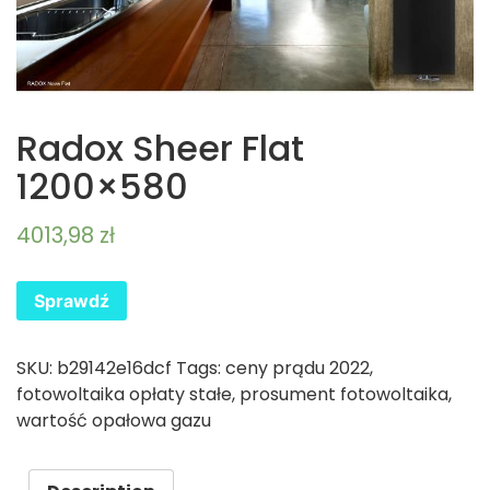
Radox Sheer Flat
1200×580
4013,98
zł
Sprawdź
SKU:
b29142e16dcf
Tags:
ceny prądu 2022
,
fotowoltaika opłaty stałe
,
prosument fotowoltaika
,
wartość opałowa gazu