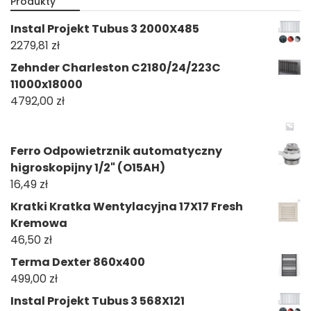
Produkty
Instal Projekt Tubus 3 2000X485
2279,81
zł
Zehnder Charleston C2180/24/223C
11000x18000
4792,00
zł
Ferro Odpowietrznik automatyczny
higroskopijny 1/2" (O15AH)
16,49
zł
Kratki Kratka Wentylacyjna 17X17 Fresh
Kremowa
46,50
zł
Terma Dexter 860x400
499,00
zł
Instal Projekt Tubus 3 568X121