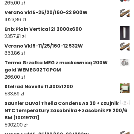
265,00
zł
Verano Vk15-25/20/160-22 900W
1023,86
zł
Enix Plain Vertical 21 2000x600
2357,91
zł
Verano Vk15-11/25/160-12 532W
853,86
zł
Terma Grzałka MEG z maskownicą 200W
gold WEMEG02TGPOM
266,00
zł
Stelrad Novello 11 400x1200
533,89
zł
Saunier Duval Thelia Condens AS 30 + czujnik
NTC temperatury zasobnika + zasobnik FE 200/6
BM [10019701]
5902,00
zł