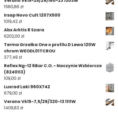
Verano Vk15-25/29/160-23 1303W
1580,86
zł
Irsap Novo Cult 1207X500
1019,42
zł
Abx Arktis 8 Szara
6202,00
zł
Terma Grzałka One o profilu D Lewa 120W
chrom WEODL01TCROU
377,49
zł
Reflex Ng-12 6Bar C.O. - Naczynie Wzbiorcze
(8240113)
109,00
zł
Luxrad Laki 960X742
679,00
zł
Verano Vk15-7,5/29/320-13 1111W
1409,83
zł