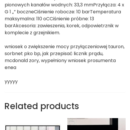
pionowych kanałów wodnych: 33,3 mmPrzyłącza: 4 x
G 1 „” boczneCiśnienie robocze: 10 barTemperatura
maksymalna: 110 oCCiśnienie próbne: 13
barAkcesoria: zawieszenia, korek, odpowietrznik w
komplecie z grzejnikiem.
wniosek o zwiększenie mocy przyłączeniowej tauron,
sorbnet pko bp, jak przepisać licznik prądu,
mcdonald zory, wypełniony wniosek prosumenta
enea
yyyyy
Related products