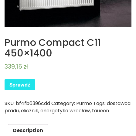
Purmo Compact C11
450×1400
339,15
zł
Sprawdź
SKU:
bf4fb6396cdd
Category:
Purmo
Tags:
dostawca
pradu
,
elicznik
,
energetyka wrocław
,
taueon
Description