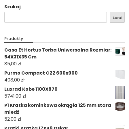
Szukaj
Szukaj
Produkty
Casa Et Hortus Torba Uniwersalna Rozmiar:
54X31X35 Cm
85,00
zł
Purmo Compact C22 600x900
408,00
zł
Luxrad Kobe 1100X870
5741,00
zł
P1 Kratka kominkowa okrągła 125 mm stara
miedź
52,00
zł
Kratki Kratka 17X49 Oskar