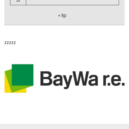
31
« lip
zzzzz