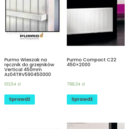
Purmo Wieszak na
Purmo Compact C22
ręcznik do grzejników
450×2000
Vertical 450mm
Az04TRV590450000
103,54
zł
788,34
zł
Sprawdź
Sprawdź