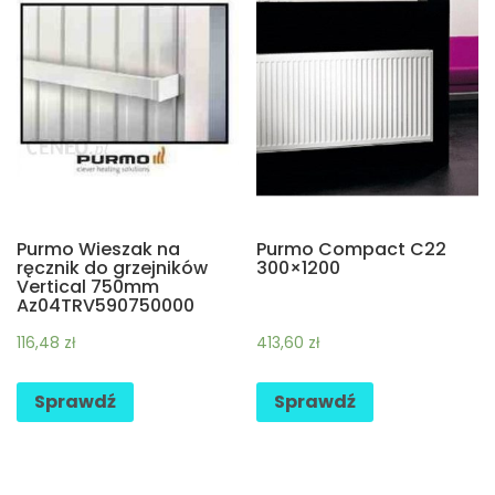
Purmo Wieszak na
Purmo Compact C22
ręcznik do grzejników
300×1200
Vertical 750mm
Az04TRV590750000
116,48
zł
413,60
zł
Sprawdź
Sprawdź