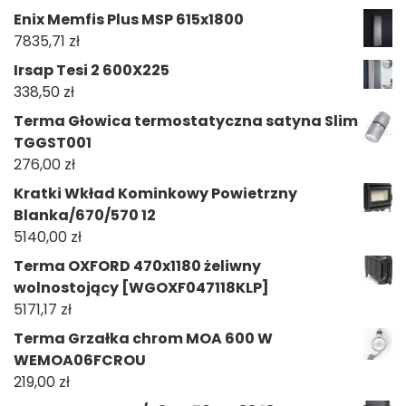
Enix Memfis Plus MSP 615x1800
7835,71
zł
Irsap Tesi 2 600X225
338,50
zł
Terma Głowica termostatyczna satyna Slim
TGGST001
276,00
zł
Kratki Wkład Kominkowy Powietrzny
Blanka/670/570 12
5140,00
zł
Terma OXFORD 470x1180 żeliwny
wolnostojący [WGOXF047118KLP]
5171,17
zł
Terma Grzałka chrom MOA 600 W
WEMOA06FCROU
219,00
zł