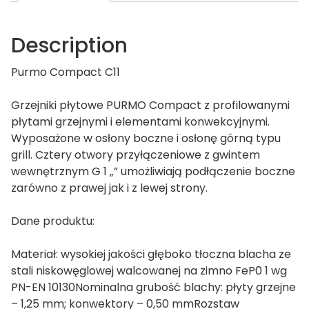
Description
Purmo Compact C11
Grzejniki płytowe PURMO Compact z profilowanymi
płytami grzejnymi i elementami konwekcyjnymi.
Wyposażone w osłony boczne i osłonę górną typu
grill. Cztery otwory przyłączeniowe z gwintem
wewnętrznym G 1 „” umożliwiają podłączenie boczne
zarówno z prawej jak i z lewej strony.
Dane produktu:
Materiał: wysokiej jakości głęboko tłoczna blacha ze
stali niskowęglowej walcowanej na zimno FeP0 1 wg
PN-EN 10130Nominalna grubość blachy: płyty grzejne
– 1,25 mm; konwektory – 0,50 mmRozstaw