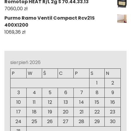
Romotop HEAT R/L 2g S 70.44.33.13
7060,00
zł
Purmo Ramo Ventil Compact Rcv21S
400X1200
1069,36
zł
sierpień 2026
P
W
Ś
C
P
S
N
1
2
3
4
5
6
7
8
9
10
11
12
13
14
15
16
17
18
19
20
21
22
23
24
25
26
27
28
29
30