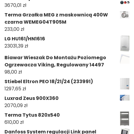
3670,01
zł
Terma Grzałka MEG z maskownicą 400W
czarna WEMEG04T905M
233,00
zł
LG HU161/HN1616
23031,39
zł
Biawar Wieszak Do Montażu Poziomego
Ogrzewacza Viking, Regulowany 14497
98,00
zł
Stiebel Eltron PEO 18/21/24 (233991)
1297,65
zł
Luxrad Zeus 900X360
2070,09
zł
Terma Tytus 820x540
610,00
zł
Danfoss System regulacji Link panel