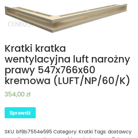
Kratki kratka
wentylacyjna luft narożny
prawy 547x766x60
kremowa (LUFT/NP/60/K)
354,00
zł
Sprawdź
SKU:
bf9b7554e595
Category:
Kratki
Tags:
dostawcy