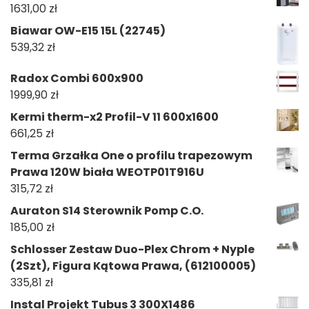
1631,00
zł
Biawar OW-E15 15L (22745)
539,32
zł
Radox Combi 600x900
1999,90
zł
Kermi therm-x2 Profil-V 11 600x1600
661,25
zł
Terma Grzałka One o profilu trapezowym
Prawa 120W biała WEOTP01T916U
315,72
zł
Auraton S14 Sterownik Pomp C.O.
185,00
zł
Schlosser Zestaw Duo-Plex Chrom + Nyple
(2Szt), Figura Kątowa Prawa, (612100005)
335,81
zł
Instal Projekt Tubus 3 300X1486