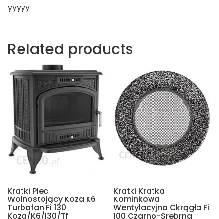
yyyyy
Related products
Kratki Piec
Kratki Kratka
Wolnostojący Koza K6
Kominkowa
Turbofan Fi 130
Wentylacyjna Okrągła Fi
Koza/K6/130/Tf
100 Czarno-Srebrna