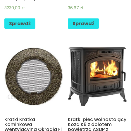
3230,00
zł
36,67
zł
Sprawdź
Sprawdź
Kratki Kratka
Kratki piec wolnostojący
Kominkowa
Koza K6 z dolotem
Wentylacyjna Okrągła Fi
powietrza ASDP z