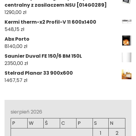
centralny z zasilaczem NSU [014G0289]
1290,00
zł
Kermi therm-x2 Profil-V 11 600x1400
548,15
zł
Abx Porto
8140,00
zł
Saunier Duval FE 150/6 BM 150L
2350,00
zł
Stelrad Planar 33 900x600
1467,57
zł
sierpień 2026
P
W
Ś
C
P
S
N
1
2