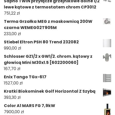
Sapho TWIN przyłącze grzejnikowe dolne 1/2
lewe kątowe z termostatem chrom CP3012
751,22
zł
Terma Grzałka MEG z maskownicą 200W
czarna WEMEG02T905M
233,00
zł
Stiebel Eltron PSH 80 Trend 232082
990,00
zł
Schlosser GZ1/2 x GW1/2. chrom. kątowy z
głowicą Mini M30x1.5 [602200060]
167,70
zł
Enix Tango TGx-617
1527,00
zł
Kratki Biokominek Golf Horizontal Z Szybą
393,30
zł
Color A1 MARS FG 7,9kW
7900,00
zł