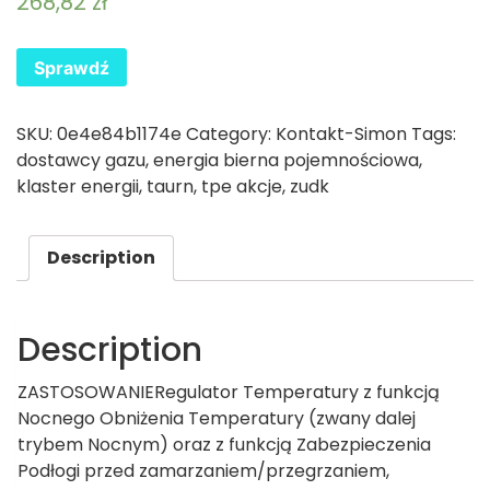
268,82
zł
Sprawdź
SKU:
0e4e84b1174e
Category:
Kontakt-Simon
Tags:
dostawcy gazu
,
energia bierna pojemnościowa
,
klaster energii
,
taurn
,
tpe akcje
,
zudk
Description
Description
ZASTOSOWANIERegulator Temperatury z funkcją
Nocnego Obniżenia Temperatury (zwany dalej
trybem Nocnym) oraz z funkcją Zabezpieczenia
Podłogi przed zamarzaniem/przegrzaniem,