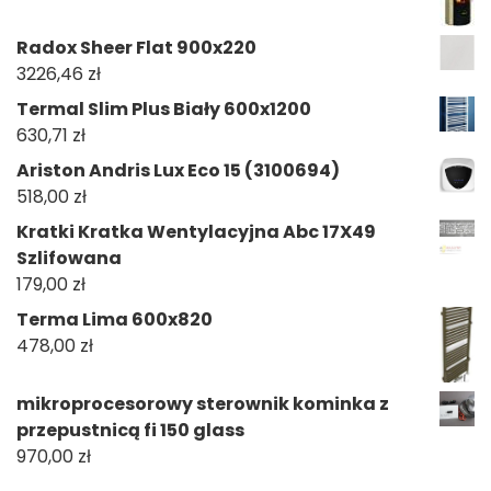
Radox Sheer Flat 900x220
3226,46
zł
Termal Slim Plus Biały 600x1200
630,71
zł
Ariston Andris Lux Eco 15 (3100694)
518,00
zł
Kratki Kratka Wentylacyjna Abc 17X49
Szlifowana
179,00
zł
Terma Lima 600x820
478,00
zł
mikroprocesorowy sterownik kominka z
przepustnicą fi 150 glass
970,00
zł