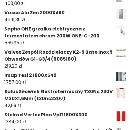
468,00
zł
Vasco Alu Zen 2000X450
4691,39
zł
Sapho ONE grzałka elektryczna z
termostatem chrom 200W ONE-C-200
559,35
zł
Valvex Zespół Rozdzielaczy K2-5 Base Inox 5
Obwodów G1-G3/4 (6085180)
219,20
zł
Irsap Tesi 2 1800X540
1757,00
zł
Salus Siłownik Elektrotermiczny T30Nc 230V
M30X1,5Mm (t30nc230v)
42,99
zł
Stelrad Vertex Plan Vp11 1800X300
1384,00
zł