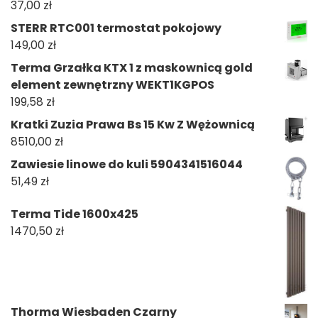
37,00
zł
STERR RTC001 termostat pokojowy
149,00
zł
Terma Grzałka KTX 1 z maskownicą gold
element zewnętrzny WEKT1KGPOS
199,58
zł
Kratki Zuzia Prawa Bs 15 Kw Z Wężownicą
8510,00
zł
Zawiesie linowe do kuli 5904341516044
51,49
zł
Terma Tide 1600x425
1470,50
zł
Thorma Wiesbaden Czarny