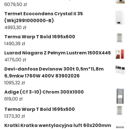
6079,50
zł
Termet Ecocondens Crystal II 35
(Wkj2991000000-B)
4993,30
zł
Terma Warp T Bold 1695x600
1490,39
zł
Luxrad Niagara Z Pełnym Lustrem 1500X445
4175,00
zł
Devi-danfoss Devisnow 300t 0,5m*11,8m
6,9mkw 1760W 400V 83902026
1095,32
zł
Adige (Cf 3-10) Chrom 300X1000
619,00
zł
Terma Warp T Bold 1695x500
1373,30
zł
Kratki Kratka wentylacyjna luft 60x200mm