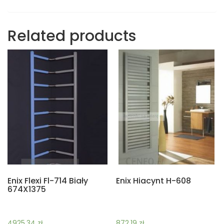
Related products
Enix Flexi Fl-714 Biały
Enix Hiacynt H-608
674X1375
4925,34
zł
872,19
zł