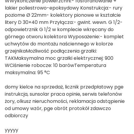
WWykończenie powierzchni:- fosforanowanie +
lakier poliestrowo-epoksydowy Konstrukcja:- rury
poziome Ø 22mm- kolektory pionowe w kształcie
litery D 30×40 mm Przyłącza:- gwint. wewn. G 1/2-
odpowietrznik G 1/2 w komplecie wkręcany do
górnego otworu kolektora Wyposażenie:- komplet
uchwytów do montażu naściennego w kolorze
grzejnikaMożliwość podłączenia grzałki:
TAKMaksymalna moc grzałki elektrycznej: 900
WCiśnienie robocze: 10 barówTemperatura
maksymalna: 95 °C
domy kielce na sprzedaż, licznik przedpłatowy pge
instrukcja, sunsolar praca opinie, serwis telefonów
żory, olkusz nieruchomości, reklamacja odstąpienie
od umowy wzór, pge obrót protokół zdawczo
odbiorczy
yyyyy