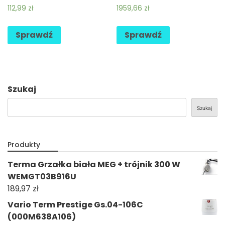
112,99
zł
1959,66
zł
Sprawdź
Sprawdź
Szukaj
Szukaj
Produkty
Terma Grzałka biała MEG + trójnik 300 W
WEMGT03B916U
189,97
zł
Vario Term Prestige Gs.04-106C
(000M638A106)