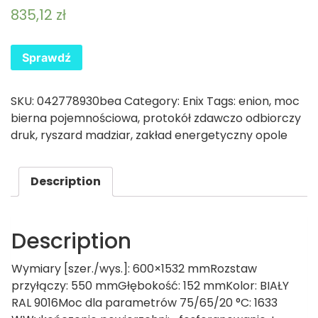
835,12
zł
Sprawdź
SKU:
042778930bea
Category:
Enix
Tags:
enion
,
moc
bierna pojemnościowa
,
protokół zdawczo odbiorczy
druk
,
ryszard madziar
,
zakład energetyczny opole
Description
Description
Wymiary [szer./wys.]: 600×1532 mmRozstaw
przyłączy: 550 mmGłębokość: 152 mmKolor: BIAŁY
RAL 9016Moc dla parametrów 75/65/20 °C: 1633