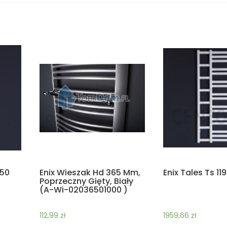
450
Enix Wieszak Hd 365 Mm,
Enix Tales Ts 11
Poprzeczny Gięty, Biały
(A-Wi-02036501000 )
112,99
zł
1959,66
zł