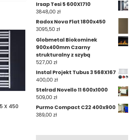
Irsap Tesi 5 600X1710
3848,00
zł
Radox Nova Flat 1800x450
3095,50
zł
Globmetal Biokominek
900x400mm Czarny
strukturalny z szybą
527,00
zł
Instal Projekt Tubus 3 568X167
400,00
zł
Stelrad Novello 11 600x1000
509,00
zł
95 X 450
Purmo Compact C22 400x900
389,00
zł