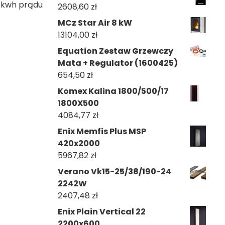
1kwh prądu
2608,60
zł
MCz Star Air 8 kW
13104,00
zł
Equation Zestaw Grzewczy
Mata + Regulator (1600425)
654,50
zł
Komex Kalina 1800/500/17
1800X500
4084,77
zł
Enix Memfis Plus MSP
420x2000
5967,82
zł
Verano Vk15-25/38/190-24
2242W
2407,48
zł
Enix Plain Vertical 22
2200x600