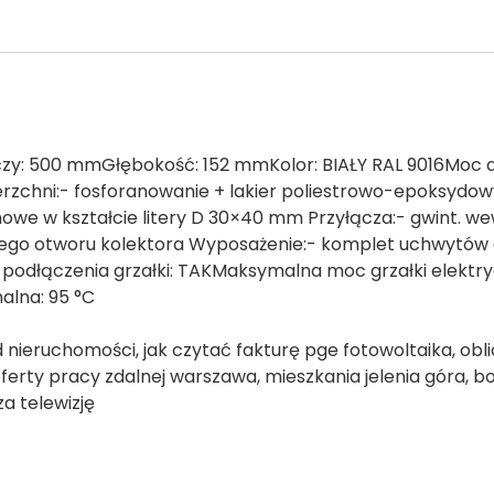
zy: 500 mmGłębokość: 152 mmKolor: BIAŁY RAL 9016Moc d
zchni:- fosforanowanie + lakier poliestrowo-epoksydow
we w kształcie litery D 30×40 mm Przyłącza:- gwint. we
nego otworu kolektora Wyposażenie:- komplet uchwytów
podłączenia grzałki: TAKMaksymalna moc grzałki elektry
lna: 95 °C
 nieruchomości, jak czytać fakturę pge fotowoltaika, obli
ferty pracy zdalnej warszawa, mieszkania jelenia góra, b
za telewizję