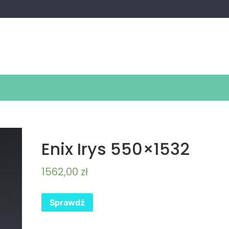
Enix Irys 550×1532
1562,00
zł
Sprawdź