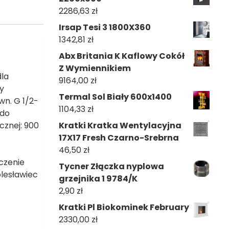
2286,63
zł
Irsap Tesi 3 1800X360
1342,81
zł
Abx Britania K Kaflowy Cokół
Z Wymiennikiem
la
9164,00
zł
y
Termal Sol Biały 600x1400
wn. G 1/2-
1104,33
zł
 do
Kratki Kratka Wentylacyjna
cznej: 900
17X17 Fresh Czarno-Srebrna
46,50
zł
czenie
Tycner Złączka nyplowa
olesławiec
grzejnika 1 9784/K
2,90
zł
Kratki Pl Biokominek February
2330,00
zł