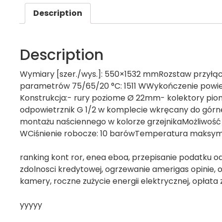
Description
Description
Wymiary [szer./wys.]: 550×1532 mmRozstaw przyłąc
parametrów 75/65/20 °C: 1511 WWykończenie powier
Konstrukcja:- rury poziome Ø 22mm- kolektory piono
odpowietrznik G 1/2 w komplecie wkręcany do gór
montażu naściennego w kolorze grzejnikaMożliwość 
WCiśnienie robocze: 10 barówTemperatura maksyma
ranking kont ror, enea eboa, przepisanie podatku od
zdolnosci kredytowej, ogrzewanie amerigas opinie, o
kamery, roczne zużycie energii elektrycznej, opłata 
yyyyy