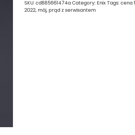
SKU:
cd885661474a
Category:
Enix
Tags:
cena 
2022
,
mój
,
prąd z serwisantem