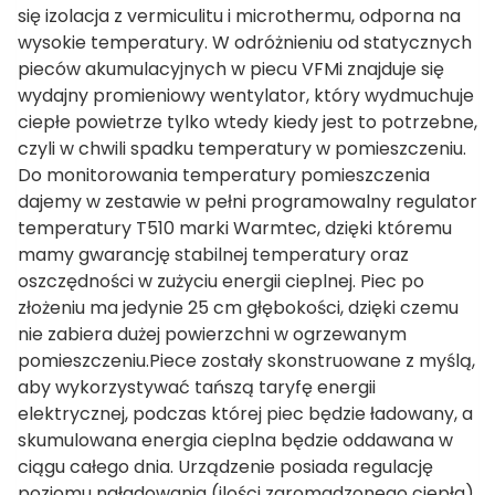
się izolacja z vermiculitu i microthermu, odporna na
wysokie temperatury. W odróżnieniu od statycznych
pieców akumulacyjnych w piecu VFMi znajduje się
wydajny promieniowy wentylator, który wydmuchuje
ciepłe powietrze tylko wtedy kiedy jest to potrzebne,
czyli w chwili spadku temperatury w pomieszczeniu.
Do monitorowania temperatury pomieszczenia
dajemy w zestawie w pełni programowalny regulator
temperatury T510 marki Warmtec, dzięki któremu
mamy gwarancję stabilnej temperatury oraz
oszczędności w zużyciu energii cieplnej. Piec po
złożeniu ma jedynie 25 cm głębokości, dzięki czemu
nie zabiera dużej powierzchni w ogrzewanym
pomieszczeniu.Piece zostały skonstruowane z myślą,
aby wykorzystywać tańszą taryfę energii
elektrycznej, podczas której piec będzie ładowany, a
skumulowana energia cieplna będzie oddawana w
ciągu całego dnia. Urządzenie posiada regulację
poziomu naładowania (ilości zgromadzonego ciepła),