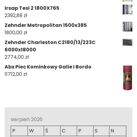
Irsap Tesi 2 1800X765
2392,89
zł
Zehnder Metropolitan 1500x385
1800,00
zł
Zehnder Charleston C2180/13/223C
6000x18000
2774,00
zł
Abx Piec Kominkowy Galie I Bordo
11712,00
zł
sierpień 2026
P
W
Ś
C
P
S
N