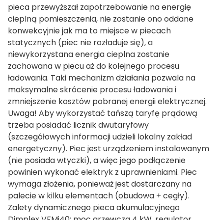
pieca przewyższał zapotrzebowanie na energię
cieplną pomieszczenia, nie zostanie ono oddane
konwekcyjnie jak ma to miejsce w piecach
statycznych (piec nie rozładuje się), a
niewykorzystana energia cieplna zostanie
zachowana w piecu aż do kolejnego procesu
ładowania. Taki mechanizm działania pozwala na
maksymalne skrócenie procesu ładowania i
zmniejszenie kosztów pobranej energii elektrycznej.
Uwaga! Aby wykorzystać tańszą taryfę prądową
trzeba posiadać licznik dwutaryfowy
(szczegółowych informacji udzieli lokalny zakład
energetyczny). Piec jest urządzeniem instalowanym
(nie posiada wtyczki), a więc jego podłączenie
powinien wykonać elektryk z uprawnieniami. Piec
wymaga złożenia, ponieważ jest dostarczany na
palecie w kilku elementach (obudowa + cegły).
Zalety dynamicznego pieca akumulacyjnego
Dimplex VFMi40: moc grzewcza 4 kW, regulator