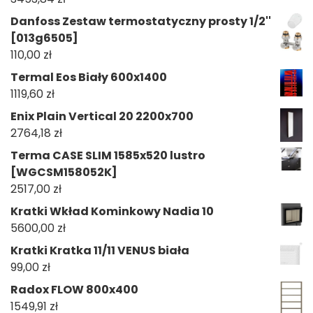
Danfoss Zestaw termostatyczny prosty 1/2''
[013g6505]
110,00
zł
Termal Eos Biały 600x1400
1119,60
zł
Enix Plain Vertical 20 2200x700
2764,18
zł
Terma CASE SLIM 1585x520 lustro
[WGCSM158052K]
2517,00
zł
Kratki Wkład Kominkowy Nadia 10
5600,00
zł
Kratki Kratka 11/11 VENUS biała
99,00
zł
Radox FLOW 800x400
1549,91
zł