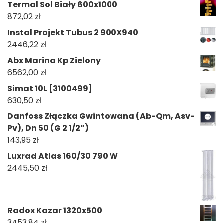
Termal Sol Biały 600x1000
872,02
zł
Instal Projekt Tubus 2 900X940
2446,22
zł
Abx Marina Kp Zielony
6562,00
zł
Simat 10L [3100499]
630,50
zł
Danfoss Złączka Gwintowana (Ab-Qm, Asv-
Pv), Dn 50 (G 2 1/2”)
143,95
zł
Luxrad Atlas 160/30 790 W
2445,50
zł
Radox Kazar 1320x500
3453,84
zł