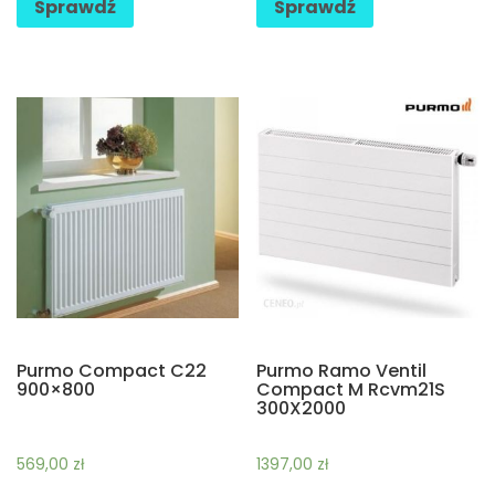
Sprawdź
Sprawdź
Purmo Compact C22
Purmo Ramo Ventil
900×800
Compact M Rcvm21S
300X2000
569,00
zł
1397,00
zł