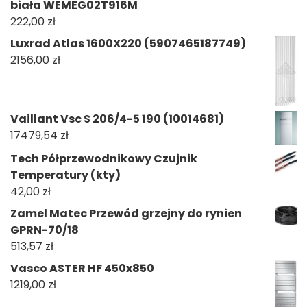
biała WEMEG02T916M
222,00
zł
Luxrad Atlas 1600X220 (5907465187749)
2156,00
zł
Vaillant Vsc S 206/4-5 190 (10014681)
17479,54
zł
Tech Półprzewodnikowy Czujnik
Temperatury (kty)
42,00
zł
Zamel Matec Przewód grzejny do rynien
GPRN-70/18
513,57
zł
Vasco ASTER HF 450x850
1219,00
zł