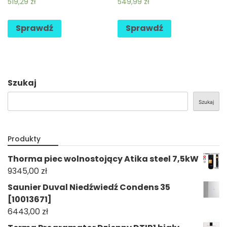
519,29
zł
549,99
zł
Sprawdź
Sprawdź
Szukaj
Szukaj
Produkty
Thorma piec wolnostojący Atika steel 7,5kW
9345,00
zł
Saunier Duval Niedźwiedź Condens 35
[10013671]
6443,00
zł