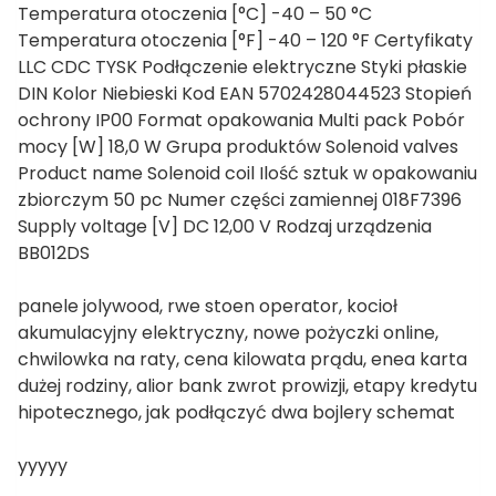
Temperatura otoczenia [°C] -40 – 50 °C
Temperatura otoczenia [°F] -40 – 120 °F Certyfikaty
LLC CDC TYSK Podłączenie elektryczne Styki płaskie
DIN Kolor Niebieski Kod EAN 5702428044523 Stopień
ochrony IP00 Format opakowania Multi pack Pobór
mocy [W] 18,0 W Grupa produktów Solenoid valves
Product name Solenoid coil Ilość sztuk w opakowaniu
zbiorczym 50 pc Numer części zamiennej 018F7396
Supply voltage [V] DC 12,00 V Rodzaj urządzenia
BB012DS
panele jolywood, rwe stoen operator, kocioł
akumulacyjny elektryczny, nowe pożyczki online,
chwilowka na raty, cena kilowata prądu, enea karta
dużej rodziny, alior bank zwrot prowizji, etapy kredytu
hipotecznego, jak podłączyć dwa bojlery schemat
yyyyy