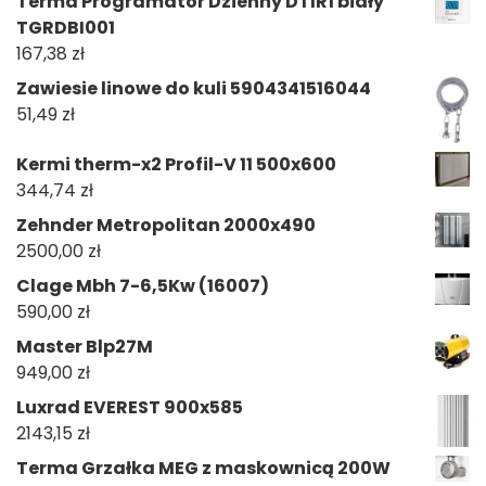
Terma Programator Dzienny DTIR1 biały
TGRDBI001
167,38
zł
Zawiesie linowe do kuli 5904341516044
51,49
zł
Kermi therm-x2 Profil-V 11 500x600
344,74
zł
Zehnder Metropolitan 2000x490
2500,00
zł
Clage Mbh 7-6,5Kw (16007)
590,00
zł
Master Blp27M
949,00
zł
Luxrad EVEREST 900x585
2143,15
zł
Terma Grzałka MEG z maskownicą 200W