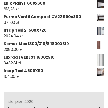
Enix Plain 11 600x600
613,28
zł
Purmo Ventil Compact CV22 900x800
671,00
zł
Irsap Tesi 2 1500X720
2024,04
zł
Komex Alex 1800/310/8 1800X310
2080,00
zł
Luxrad EVEREST 1800x510
3432,81
zł
Irsap Tesi 4 500X90
164,00
zł
sierpień 2026