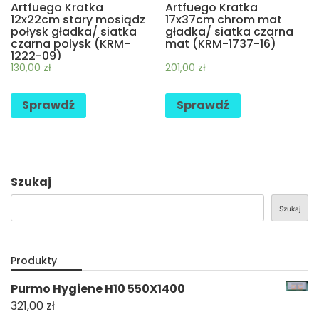
Artfuego Kratka
Artfuego Kratka
12x22cm stary mosiądz
17x37cm chrom mat
połysk gładka/ siatka
gładka/ siatka czarna
czarna polysk (KRM-
mat (KRM-1737-16)
1222-09)
130,00
zł
201,00
zł
Sprawdź
Sprawdź
Szukaj
Szukaj
Produkty
Purmo Hygiene H10 550X1400
321,00
zł