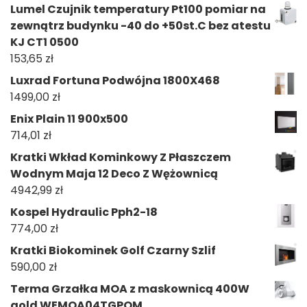
Lumel Czujnik temperatury Pt100 pomiar na
zewnątrz budynku -40 do +50st.C bez atestu
KJ CT1 0500
153,65
zł
Luxrad Fortuna Podwójna 1800X468
1499,00
zł
Enix Plain 11 900x500
714,01
zł
Kratki Wkład Kominkowy Z Płaszczem
Wodnym Maja 12 Deco Z Wężownicą
4942,99
zł
Kospel Hydraulic Pph2-18
774,00
zł
Kratki Biokominek Golf Czarny Szlif
590,00
zł
Terma Grzałka MOA z maskownicą 400W
gold WEMOA04TGPOM