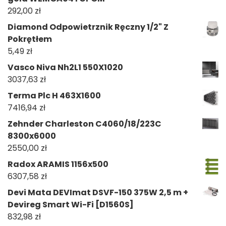
292,00
zł
Diamond Odpowietrznik Ręczny 1/2" Z
Pokrętłem
5,49
zł
Vasco Niva Nh2L1 550X1020
3037,63
zł
Terma Plc H 463X1600
7416,94
zł
Zehnder Charleston C4060/18/223C
8300x6000
2550,00
zł
Radox ARAMIS 1156x500
6307,58
zł
Devi Mata DEVImat DSVF-150 375W 2,5 m +
Devireg Smart Wi-Fi [D1560S]
832,98
zł