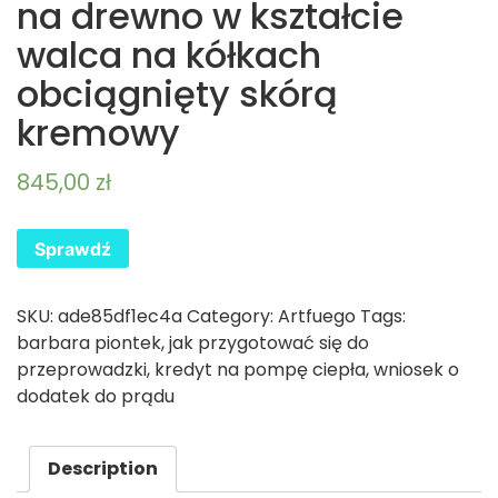
na drewno w kształcie
walca na kółkach
obciągnięty skórą
kremowy
845,00
zł
Sprawdź
SKU:
ade85df1ec4a
Category:
Artfuego
Tags:
barbara piontek
,
jak przygotować się do
przeprowadzki
,
kredyt na pompę ciepła
,
wniosek o
dodatek do prądu
Description