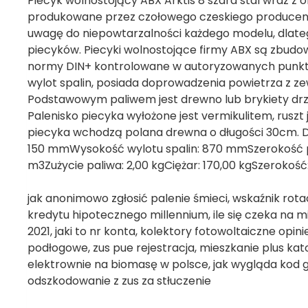
Piecyk wolnostojący ABX Arktis 8 szara stal wraz z 
produkowane przez czołowego czeskiego producent
uwagę do niepowtarzalności każdego modelu, dlateg
piecyków. Piecyki wolnostojące firmy ABX są zbudowa
normy DIN+ kontrolowane w autoryzowanych punktach 
wylot spalin, posiada doprowadzenia powietrza z ze
Podstawowym paliwem jest drewno lub brykiety drze
Palenisko piecyka wyłożone jest vermikulitem, ruszt 
piecyka wchodzą polana drewna o długości 30cm. Da
150 mmWysokość wylotu spalin: 870 mmSzerokość 
m3Zużycie paliwa: 2,00 kgCiężar: 170,00 kgSzero
jak anonimowo zgłosić palenie śmieci, wskaźnik rota
kredytu hipotecznego millennium, ile się czeka na
2021, jaki to nr konta, kolektory fotowoltaiczne opin
podłogowe, zus pue rejestracja, mieszkanie plus ka
elektrownie na biomasę w polsce, jak wygląda kod g
odszkodowanie z zus za stłuczenie