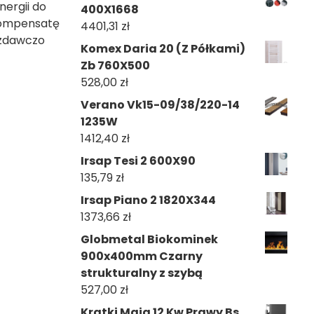
nergii do
400X1668
ekompensatę
4401,31
zł
 zdawczo
Komex Daria 20 (Z Półkami)
Zb 760X500
528,00
zł
Verano Vk15-09/38/220-14
1235W
1412,40
zł
Irsap Tesi 2 600X90
135,79
zł
Irsap Piano 2 1820X344
1373,66
zł
Globmetal Biokominek
900x400mm Czarny
strukturalny z szybą
527,00
zł
Kratki Maja 12 Kw Prawy Bs