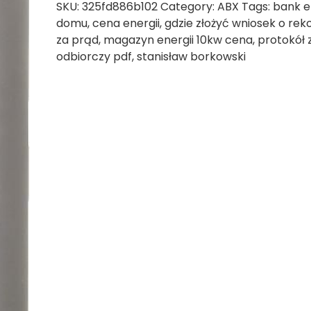
SKU:
325fd886b102
Category:
ABX
Tags:
bank e
domu
,
cena energii
,
gdzie złożyć wniosek o r
za prąd
,
magazyn energii 10kw cena
,
protokół
odbiorczy pdf
,
stanisław borkowski