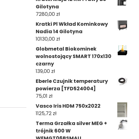
Gilotyna
7280,00
zł
Kratki Pl Wkład Kominkowy
Nadia 14 Gilotyna
10130,00
zł
Globmetal Biokominek
wolnostojący SMART 170x130
czarny
139,00
zł
Eberle Czujnik temperatury
powierza [TFD524004]
75,01
zł
Vasco Iris HDM 750x2022
1125,72
zł
Terma Grzałka silver MEG +
trójnik 600 W
WEMGT06BSMAU