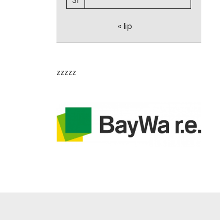
31
« lip
zzzzz