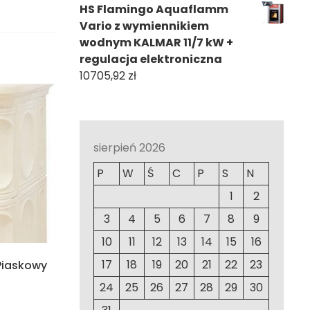
HS Flamingo Aquaflamm
Vario z wymiennikiem
wodnym KALMAR 11/7 kW +
regulacja elektroniczna
10705,92
zł
sierpień 2026
P
W
Ś
C
P
S
N
1
2
3
4
5
6
7
8
9
10
11
12
13
14
15
16
17
18
19
20
21
22
23
Piaskowy
24
25
26
27
28
29
30