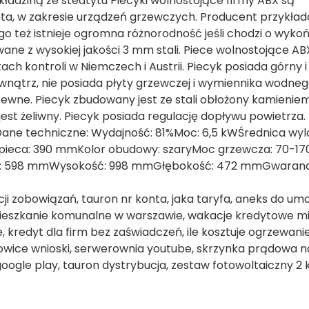
okładziną ze steatytu Piecyki wolnostojące firmy ABX są
a, w zakresie urządzeń grzewczych. Producent przykład
o też istnieje ogromna różnorodność jeśli chodzi o wyko
ne z wysokiej jakości 3 mm stali. Piece wolnostojące ABX
kontroli w Niemczech i Austrii. Piecyk posiada górny i 
wnątrz, nie posiada płyty grzewczej i wymiennika wodneg
wne. Piecyk zbudowany jest ze stali obłożony kamieniem
jest żeliwny. Piecyk posiada regulację dopływu powietrza.
ne techniczne: Wydajność: 81%Moc: 6,5 kWŚrednica wylot
pieca: 390 mmKolor obudowy: szaryMoc grzewcza: 70-17
kość: 598 mmWysokość: 998 mmGłębokość: 472 mmGwarancj
cji zobowiązań, tauron nr konta, jaka taryfa, aneks do u
 mieszkanie komunalne w warszawie, wakacje kredytowe m
ie, kredyt dla firm bez zaświadczeń, ile kosztuje ogrzewani
towice wnioski, serwerownia youtube, skrzynka prądowa na
oogle play, tauron dystrybucja, zestaw fotowoltaiczny 2 