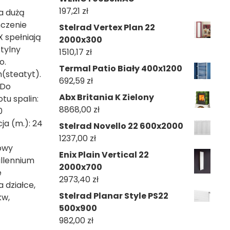
197,21
zł
a dużą
ńczenie
Stelrad Vertex Plan 22
 spełniają
2000x300
tylny
1510,17
zł
o.
Termal Patio Biały 400x1200
(steatyt).
692,59
zł
 Do
Abx Britania K Zielony
u spalin:
8868,00
zł
0
a (m.): 24
Stelrad Novello 22 600x2000
1237,00
zł
mowy
Enix Plain Vertical 22
illennium
2000x700
e
2973,40
zł
 działce,
Stelrad Planar Style PS22
kw,
500x900
982,00
zł